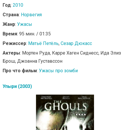
Год
:
2010
Страна
:
Норвегия
Жанр
:
Ужасы
Время
: 95 мин. / 01:35
Режиссер
:
Матьё Петёль
,
Сезар Дюкасс
Актеры
: Мортен Руда, Карре Хаген Сиднесс, Ида Элиз
Брош, Джоанна Густавссон
Про что фильм
:
Ужасы про зомби
Упыри (2003)