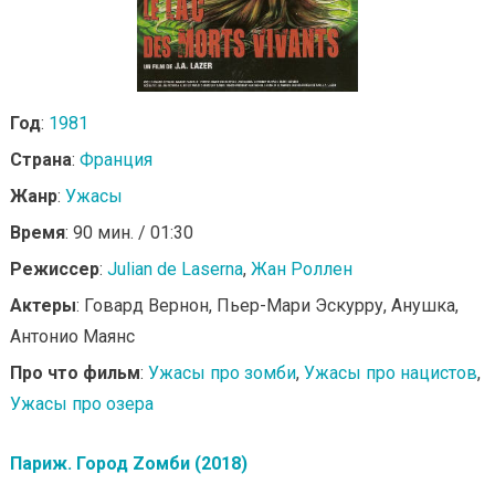
Год
:
1981
Страна
:
Франция
Жанр
:
Ужасы
Время
: 90 мин. / 01:30
Режиссер
:
Julian de Laserna
,
Жан Роллен
Актеры
: Говард Вернон, Пьер-Мари Эскурру, Анушка,
Антонио Маянс
Про что фильм
:
Ужасы про зомби
,
Ужасы про нацистов
,
Ужасы про озера
Париж. Город Zомби (2018)