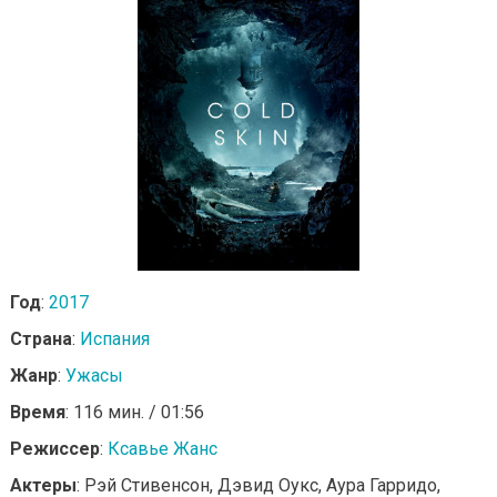
Год
:
2017
Страна
:
Испания
Жанр
:
Ужасы
Время
: 116 мин. / 01:56
Режиссер
:
Ксавье Жанс
Актеры
: Рэй Стивенсон, Дэвид Оукс, Аура Гарридо,