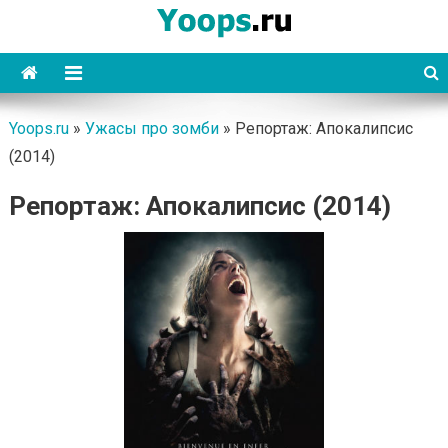
Skip
to
content
Yoops
Yoops.ru
»
Ужасы про зомби
»
Репортаж: Апокалипсис
(2014)
Репортаж: Апокалипсис (2014)