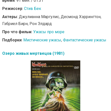
Время
: 91 мин. / 01:31
Режиссер
:
Стив Бек
Актеры
: Джулианна Маргулис, Десмонд Хэррингтон,
Гэбриел Бирн, Рон Элдард
Про что фильм
:
Ужасы про море
Подборки
:
Мистические ужасы
,
Фантастические ужасы
Озеро живых мертвецов (1981)