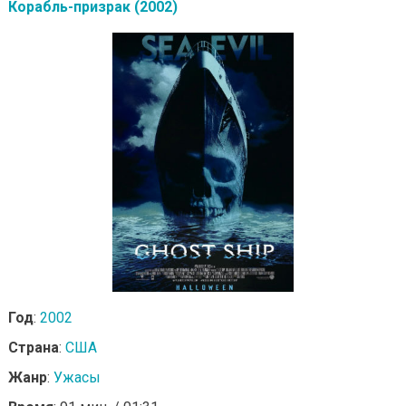
Корабль-призрак (2002)
Год
:
2002
Страна
:
США
Жанр
:
Ужасы