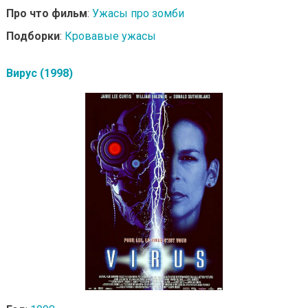
Про что фильм
:
Ужасы про зомби
Подборки
:
Кровавые ужасы
Вирус (1998)