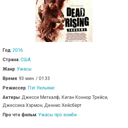
Год
:
2016
Страна
:
США
Жанр
:
Ужасы
Время
: 93 мин. / 01:33
Режиссер
:
Пэт Уильямс
Актеры
: Джесси Меткалф, Киган Коннор Трейси,
Джессика Хэрмон, Деннис Хейсбёрт
Про что фильм
:
Ужасы про зомби