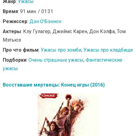
Жанр
:
Ужасы
Время
: 91 мин. / 01:31
Режиссер
:
Дэн О’Бэннон
Актеры
: Клу Гулагер, Джеймс Карен, Дон Кэлфа, Том
Мэтьюз
Про что фильм
:
Ужасы про зомби
,
Ужасы про кладбище
Подборки
:
Очень страшные ужасы
,
Фантастические
ужасы
Восставшие мертвецы: Конец игры (2016)