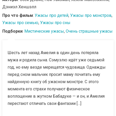
Дэниэл Хеншэлл
Про что фильм
:
Ужасы про детей
,
Ужасы про монстров
,
Ужасы про семью
,
Ужасы про сны
Подборки
:
Мистические ужасы
,
Очень страшные ужасы
Шесть лет назад Амелия в один день потеряла
мужа и родила сына. Сэмуэлю идёт уже седьмой
год, но ему везде мерещатся чудовища. Однажды
перед сном мальчик просит маму почитать ему
найденную книгу об ужасном монстре. С этого
момента его страхи получают физическое
воплощение в жутком Бабадуке — и он, и Амелия
перестают отличать свои фантазии […]