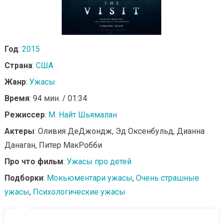
Год
:
2015
Страна
:
США
Жанр
:
Ужасы
Время
: 94 мин. / 01:34
Режиссер
:
М. Найт Шьямалан
Актеры
: Оливия ДеДжондж, Эд Оксенбульд, Дианна
Данаган, Питер МакРобби
Про что фильм
:
Ужасы про детей
Подборки
:
Мокьюментари ужасы
,
Очень страшные
ужасы
,
Психологические ужасы