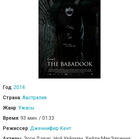
Год
:
2014
Страна
:
Австралия
Жанр
:
Ужасы
Время
: 93 мин. / 01:33
Режиссер
:
Дженнифер Кент
Актеры
: Эсси Дэвис, Ной Уайзман, Хейли МакЭлхинни,