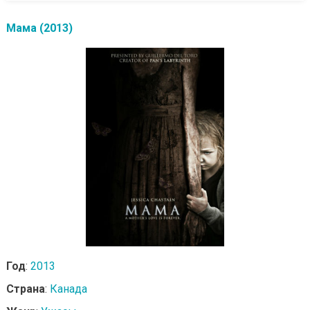
Мама (2013)
Год
:
2013
Страна
:
Канада