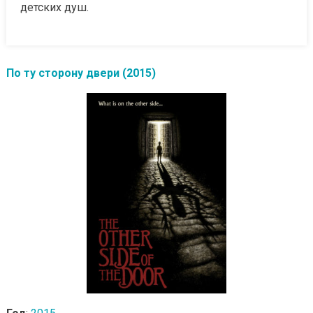
детских душ.
По ту сторону двери (2015)