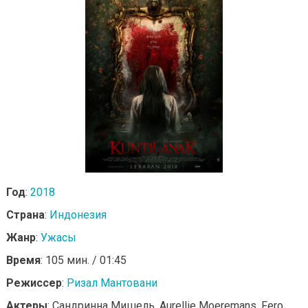
Год
:
2018
Страна
:
Индонезия
Жанр
:
Ужасы
Время
: 105 мин. / 01:45
Режиссер
:
Ризал Мантовани
Актеры
: Сандринна Мишель, Aurellie Moeremans, Fero