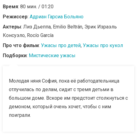
Время
: 80 мин. / 01:20
Режиссер
:
Адриан Гарсиа Больяно
Актеры
: Лиз Дьеппа, Emilio Beltrán, Эрик Израэль
Консуэло, Rocío García
Про что фильм
:
Ужасы про детей
,
Ужасы про кукол
Подборки
:
Мистические ужасы
Молодая няня София, пока её работодательница
отлучилась по делам, сидит с тремя детьми в
большом доме. Вскоре им предстоит столкнуться с
демоном, который очень хочет, чтобы с ним
поиграли.