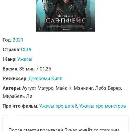
Год
:
2021
Страна
:
США
Жанр
:
Ужасы
Время
: 85 мин. / 01:25
Режиссер
:
Джереми Кипп
Актеры
: Аугуст Матуро, Майк К. Мэннинг, Либэ Барер,
Мирабель Ли
Про что фильм
:
Ужасы про детей
,
Ужасы про монстров
После смерти родителей Лукас живёт со старшим