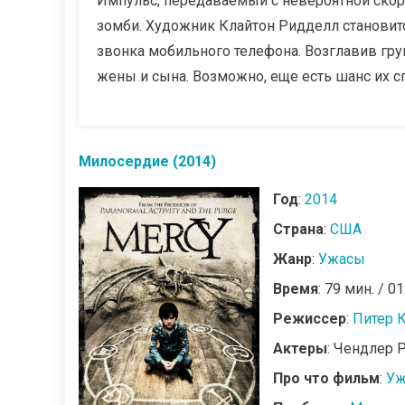
Импульс, передаваемый с невероятной ско
зомби. Художник Клайтон Ридделл становитс
звонка мобильного телефона. Возглавив гру
жены и сына. Возможно, еще есть шанс их сп
Милосердие (2014)
Год
:
2014
Страна
:
США
Жанр
:
Ужасы
Время
: 79 мин. / 01
Режиссер
:
Питер 
Актеры
: Чендлер 
Про что фильм
:
Уж