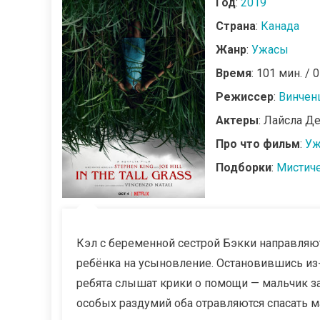
Год
:
2019
Страна
:
Канада
Жанр
:
Ужасы
Время
: 101 мин. / 
Режиссер
:
Винчен
Актеры
: Лайсла Д
Про что фильм
:
Уж
Подборки
:
Мистич
Кэл с беременной сестрой Бэкки направляю
ребёнка на усыновление. Остановившись из
ребята слышат крики о помощи — мальчик за
особых раздумий оба отравляются спасать ма