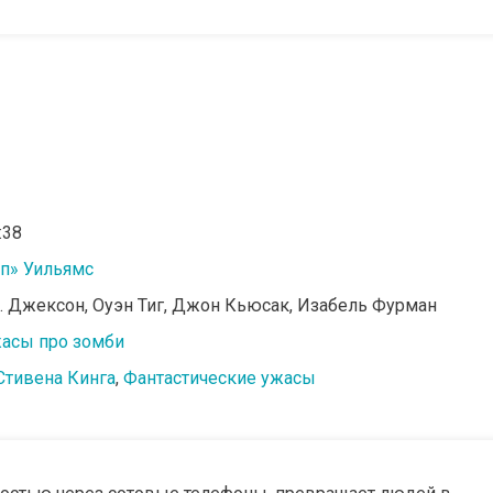
:38
ип» Уильямс
. Джексон, Оуэн Тиг, Джон Кьюсак, Изабель Фурман
асы про зомби
Стивена Кинга
,
Фантастические ужасы