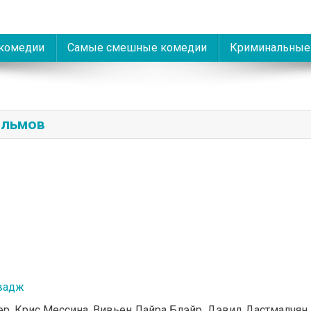
комедии
Самые смешные комедии
Криминальные
ильмов
вадж
чер, Крис Мессина, Вивьен Лайра Блэйр, Дэвид Дастмалчян,