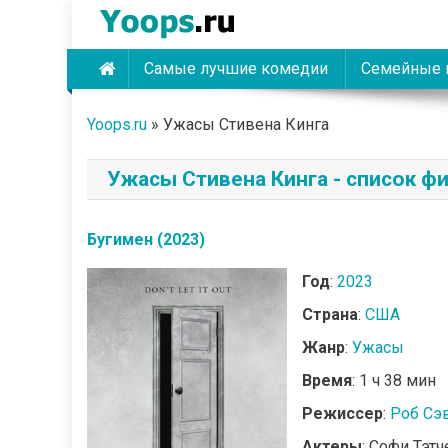
Skip
to
content
Самые лучшие комедии
Семейные 
Yoops
Yoops.ru
»
Ужасы Стивена Кинга
Ужасы Стивена Кинга - список ф
Бугимен (2023)
Год
:
2023
Страна
:
США
Жанр
:
Ужасы
Время
: 1 ч 38 мин
Режиссер
:
Роб Сэ
Актеры
: Софи Тэт