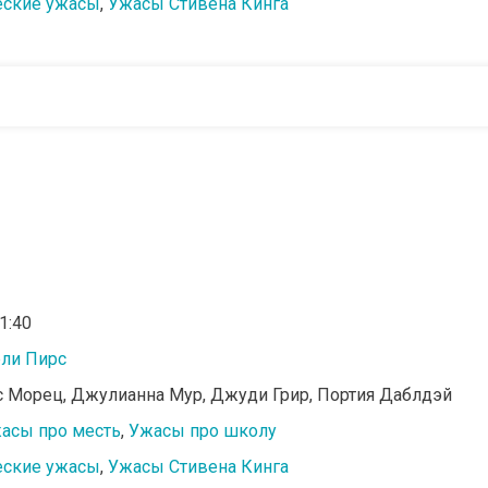
еские ужасы
,
Ужасы Стивена Кинга
01:40
ли Пирс
йс Морец, Джулианна Мур, Джуди Грир, Портия Даблдэй
асы про месть
,
Ужасы про школу
еские ужасы
,
Ужасы Стивена Кинга