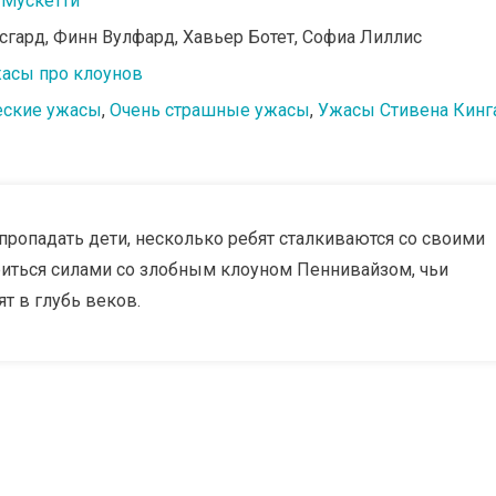
 Мускетти
рсгард, Финн Вулфард, Хавьер Ботет, Софиа Лиллис
асы про клоунов
еские ужасы
,
Очень страшные ужасы
,
Ужасы Стивена Кинг
пропадать дети, несколько ребят сталкиваются со своими
ться силами со злобным клоуном Пеннивайзом, чьи
т в глубь веков.