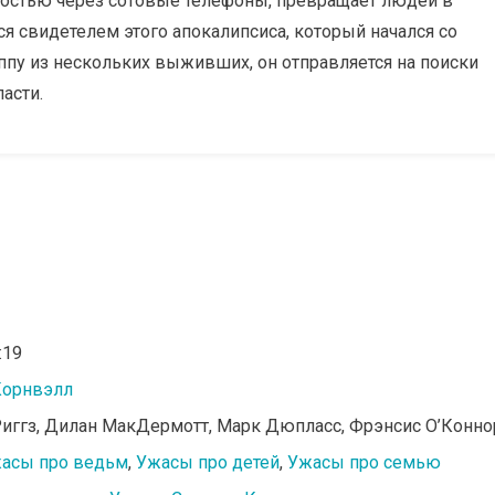
ростью через сотовые телефоны, превращает людей в
я свидетелем этого апокалипсиса, который начался со
ппу из нескольких выживших, он отправляется на поиски
асти.
:19
Корнвэлл
Риггз, Дилан МакДермотт, Марк Дюпласс, Фрэнсис О’Конно
асы про ведьм
,
Ужасы про детей
,
Ужасы про семью