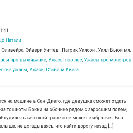
01:41
цо Натали
е Оливейра, Эйвери Уиттед , Патрик Уилсон , Уилл Бьюи мл.
асы про выживание
,
Ужасы про лес
,
Ужасы про монстров
еские ужасы
,
Ужасы Стивена Кинга
тся на машине в Сан-Диего, где девушка сможет отдать
-за тошноты Бэкки на обочине рядом с заросшим полем,
блудился в высокой траве и не может выбраться. Без
лыша, не догадываясь, что найти дорогу назад […]