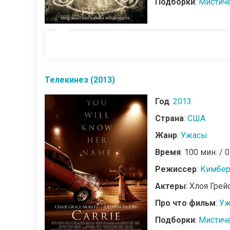
Подборки
:
Мистич
Телекинез (2013)
Год
:
2013
Страна
:
США
Жанр
:
Ужасы
Время
: 100 мин. / 
Режиссер
:
Кимбер
Актеры
: Хлоя Гре
Про что фильм
:
Уж
Подборки
:
Мистич