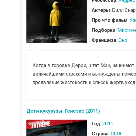
Режиссер
:
Андрес
Актеры
: Билл Ска
Про что фильм
:
Уж
Подборки
:
Мистич
Франшиза
:
Оно
Когда в городке Дерри, штат Мэн, начинают 
величайшими страхами и вынуждены помери
проявления жестокости и список жертв уходя
Дети кукурузы: Генезис (2011)
Год
:
2011
Страна
:
США