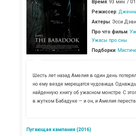
Время
: 93 мин. / 01
Режиссер
:
Дженни
Актеры
: Эсси Дэв
Про что фильм
:
Уж
Ужасы про сны
Подборки
:
Мистич
Шесть лет назад Амелия в один день потеря
но ему везде мерещатся чудовища. Однажды
найденную книгу об ужасном монстре. С это
в жутком Бабадуке — и он, и Амелия переста
Пугающая кампания (2016)