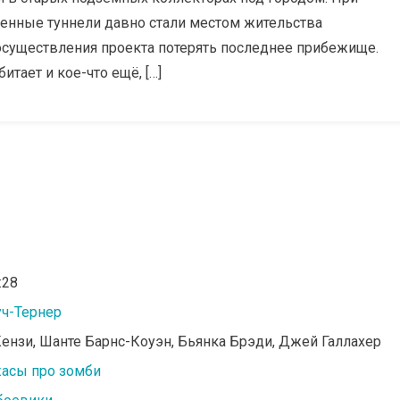
шенные туннели давно стали местом жительства
осуществления проекта потерять последнее прибежище.
тает и кое-что ещё, […]
:28
уч-Тернер
ензи, Шанте Барнс-Коуэн, Бьянка Брэди, Джей Галлахер
асы про зомби