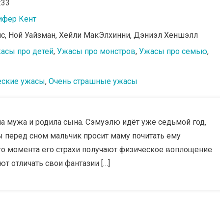
:33
фер Кент
ис, Ной Уайзман, Хейли МакЭлхинни, Дэниэл Хеншэлл
асы про детей
,
Ужасы про монстров
,
Ужасы про семью
,
еские ужасы
,
Очень страшные ужасы
ла мужа и родила сына. Сэмуэлю идёт уже седьмой год,
 перед сном мальчик просит маму почитать ему
го момента его страхи получают физическое воплощение
ют отличать свои фантазии […]