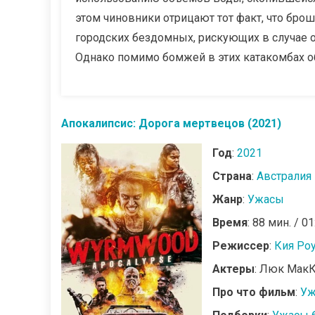
этом чиновники отрицают тот факт, что бро
городских бездомных, рискующих в случае 
Однако помимо бомжей в этих катакомбах оби
Апокалипсис: Дорога мертвецов (2021)
Год
:
2021
Страна
:
Австралия
Жанр
:
Ужасы
Время
: 88 мин. / 01
Режиссер
:
Кия Ро
Актеры
: Люк МакК
Про что фильм
:
Уж