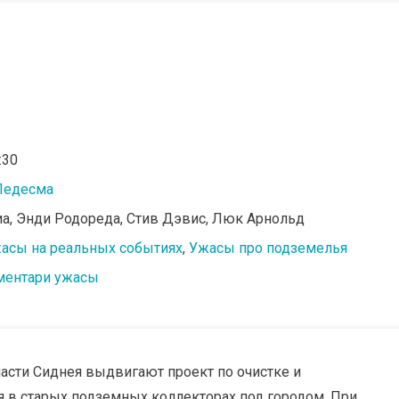
:30
Ледесма
иа, Энди Родореда, Стив Дэвис, Люк Арнольд
асы на реальных событиях
,
Ужасы про подземелья
ентари ужасы
сти Сиднея выдвигают проект по очистке и
 в старых подземных коллекторах под городом. При