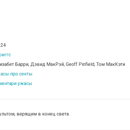
:24
риггс
изабет Барри, Дэвид МакРэй, Geoff Pinfield, Том МакКэти
асы про секты
ентари ужасы
ультом, верящим в конец света.