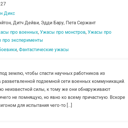
:27
н Дикс
эйтон, Дитч Дейви, Эдди Бару, Пета Сержант
асы про военных
,
Ужасы про монстров
,
Ужасы про
 про эксперименты
боевики
,
Фантастические ужасы
под землю, чтобы спасти научных работников из
в разветвленной подземной сети военных коммуникаций.
ю неизвестной силы, к тому же они обнаруживают
чего не помнящую, но явно ко всему причастную. Вскоре
игоном для испытания чего-то […]