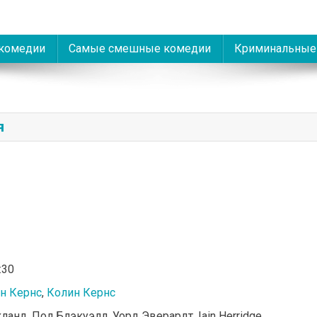
комедии
Самые смешные комедии
Криминальные
я
:30
н Кернс
,
Колин Кернс
ланд, Пол Блэкуэлл, Уорд Эверардт, Iain Herridge