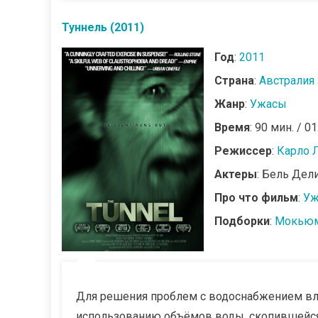
Туннель (2011)
Год
:
2011
Страна
:
Австралия
Жанр
:
Ужасы
Время
: 90 мин. / 01
Режиссер
:
Карло 
Актеры
: Бель Дел
Про что фильм
:
Уж
Подборки
:
Мокьюм
Для решения проблем с водоснабжением вла
использованию объёмов воды, скопившейся