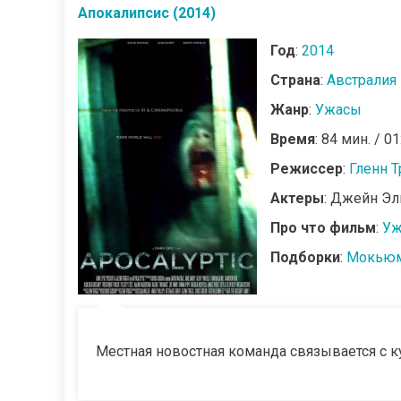
Апокалипсис (2014)
Год
:
2014
Страна
:
Австралия
Жанр
:
Ужасы
Время
: 84 мин. / 01
Режиссер
:
Гленн Т
Актеры
: Джейн Эл
Про что фильм
:
Уж
Подборки
:
Мокьюм
Местная новостная команда связывается с к