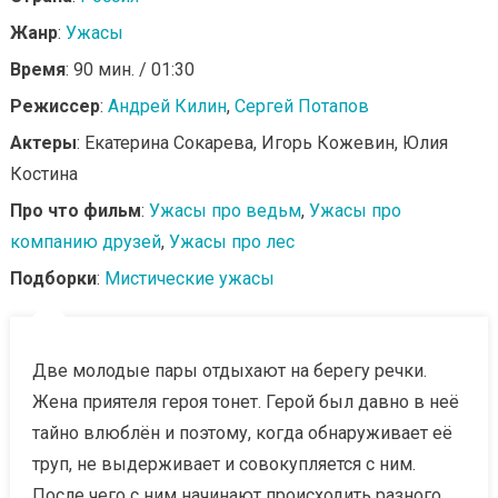
Жанр
:
Ужасы
Время
: 90 мин. / 01:30
Режиссер
:
Андрей Килин
,
Сергей Потапов
Актеры
: Екатерина Сокарева, Игорь Кожевин, Юлия
Костина
Про что фильм
:
Ужасы про ведьм
,
Ужасы про
компанию друзей
,
Ужасы про лес
Подборки
:
Мистические ужасы
Две молодые пары отдыхают на берегу речки.
Жена приятеля героя тонет. Герой был давно в неё
тайно влюблён и поэтому, когда обнаруживает её
труп, не выдерживает и совокупляется с ним.
После чего с ним начинают происходить разного