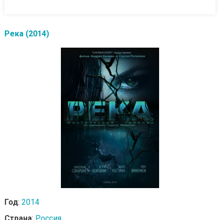
Река (2014)
Год
:
2014
Страна
:
Россия