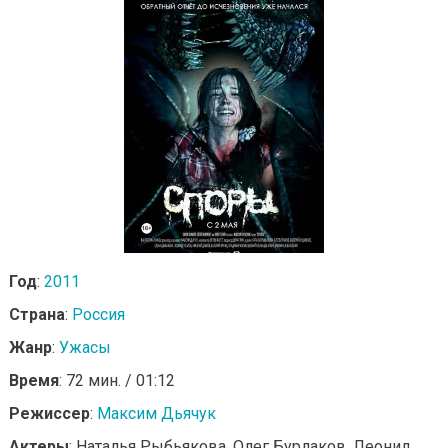
Год
:
2011
Страна
:
Россия
Жанр
:
Ужасы
Время
: 72 мин. / 01:12
Режиссер
:
Максим Дьячук
Актеры
: Наталья Рыбьякова, Олег Бурлаков, Леонид