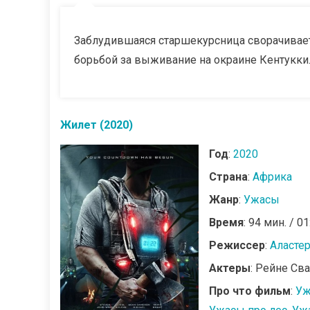
Заблудившаяся старшекурсница сворачивает н
борьбой за выживание на окраине Кентукки
Жилет (2020)
Год
:
2020
Страна
:
Африка
Жанр
:
Ужасы
Время
: 94 мин. / 01
Режиссер
:
Аласте
Актеры
: Рейне Св
Про что фильм
:
Уж