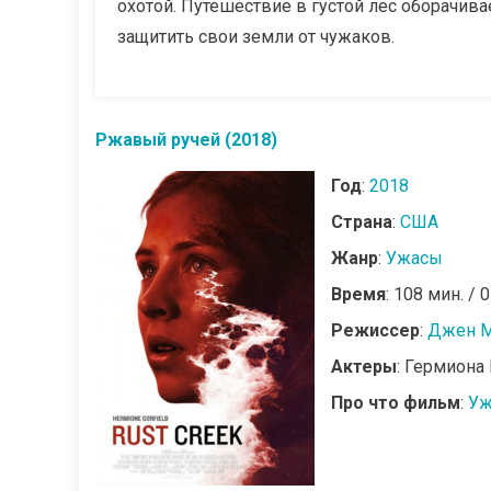
охотой. Путешествие в густой лес оборачива
защитить свои земли от чужаков.
Ржавый ручей (2018)
Год
:
2018
Страна
:
США
Жанр
:
Ужасы
Время
: 108 мин. / 
Режиссер
:
Джен М
Актеры
: Гермиона
Про что фильм
:
Уж