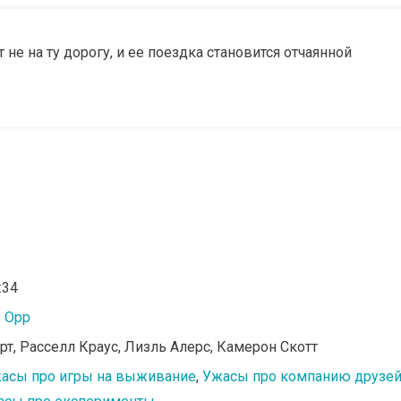
е на ту дорогу, и ее поездка становится отчаянной
.
:34
р Орр
арт, Расселл Краус, Лизль Алерс, Камерон Скотт
асы про игры на выживание
,
Ужасы про компанию друзе