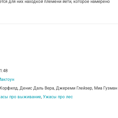
ется для них находкой племени йети, которое намерено
01:48
акгоун
 Корфилд, Денис Даль Вера, Джереми Глейзер, Миа Гузман
асы про выживание
,
Ужасы про лес