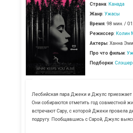
Страна
:
Канада
Жанр
:
Ужасы
Время
: 98 мин. / 01
Режиссер
:
Колин 
Актеры
: Ханна Эм
Про что фильм
:
Уж
Подборки
:
Слэшер
Лесбийская пара Джеки и Джулс приезжает н
Они собираются отметить год совместной жи
встречают Сару, с которой Джеки провела де
подругу. Пообщавшись с Сарой, Джулс выясн