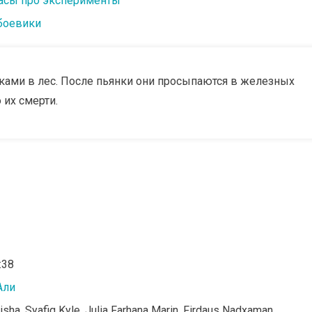
асы про эксперименты
боевики
ками в лес. После пьянки они просыпаются в железных
 их смерти.
:38
Али
isha, Syafiq Kyle, Julia Farhana Marin, Firdaus Nadxaman