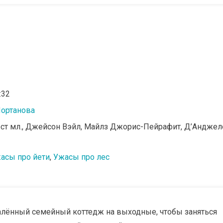
:32
ортанова
рст мл., Джейсон Вэйл, Майлз Джорис-Пейрафит, Д’Анджел
асы про йети
,
Ужасы про лес
далённый семейный коттедж на выходные, чтобы заняться