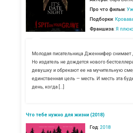
Про что фильм
:
Уж
Подборки
:
Кровав
Франшиза
:
Я плюю
Молодая писательница Дженнифер снимает д
Но издатель не дождется нового бестселле
девушку и обрекают ее на мучительную сме
единственная цель — месть. И месть эта буд
день, когда […]
Что тебе нужно для жизни (2018)
Год
:
2018