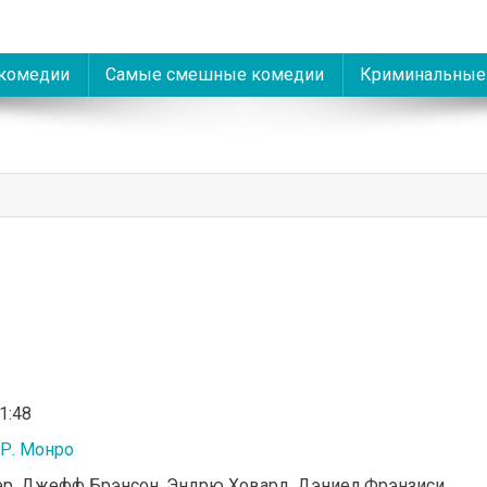
комедии
Самые смешные комедии
Криминальные
01:48
 Р. Монро
лер, Джефф Брэнсон, Эндрю Ховард, Дэниел Фрэнзиси