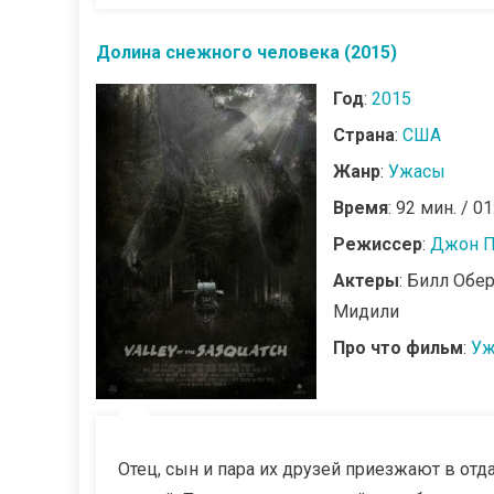
Долина снежного человека (2015)
Год
:
2015
Страна
:
США
Жанр
:
Ужасы
Время
: 92 мин. / 01
Режиссер
:
Джон П
Актеры
: Билл Обе
Мидили
Про что фильм
:
Уж
Отец, сын и пара их друзей приезжают в от