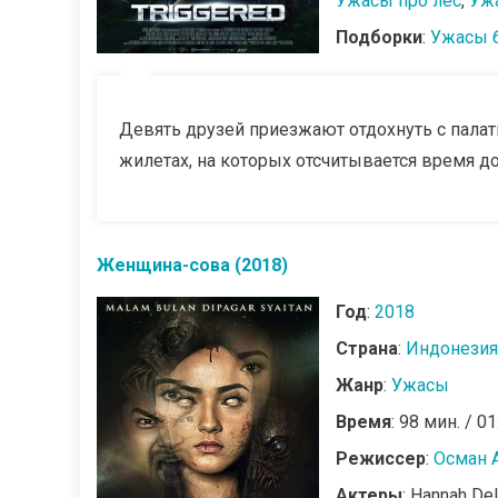
Ужасы про лес
,
Уж
Подборки
:
Ужасы 
Девять друзей приезжают отдохнуть с палат
жилетах, на которых отсчитывается время до
Женщина-сова (2018)
Год
:
2018
Страна
:
Индонезия
Жанр
:
Ужасы
Время
: 98 мин. / 01
Режиссер
:
Осман 
Актеры
: Hannah Del