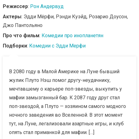
Режиссер
:
Рон Андервуд
Актеры
: Эдди Мёрфи, Рэнди Куэйд, Розарио Доусон,
Джо Пантольяно
Про что фильм
:
Комедии про инопланетян
Подборки
:
Комедии с Эдди Мерфи
В 2080 году в Малой Америке на Луне бывший
жулик Плуто Нэш помог другу-неудачнику,
мечтавшему о карьере поп-звезды, выкупить у
мафии замызганный бар. К 2087 году друг стал
поп-звездой, а Плуто — хозяином самого модного
ночного заведения во Вселенной. В этот момент
тут, на Луне, легализовали азартные игры, и клуб
опять стал приманкой для мафии. […]