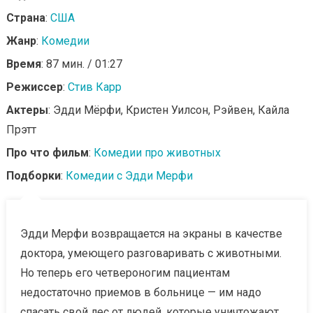
Страна
:
США
Жанр
:
Комедии
Время
: 87 мин. / 01:27
Режиссер
:
Стив Карр
Актеры
: Эдди Мёрфи, Кристен Уилсон, Рэйвен, Кайла
Прэтт
Про что фильм
:
Комедии про животных
Подборки
:
Комедии с Эдди Мерфи
Эдди Мерфи возвращается на экраны в качестве
доктора, умеющего разговаривать с животными.
Но теперь его четвероногим пациентам
недостаточно приемов в больнице — им надо
спасать свой лес от людей, которые уничтожают