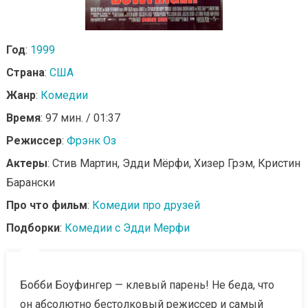
Год
:
1999
Страна
:
США
Жанр
:
Комедии
Время
: 97 мин. / 01:37
Режиссер
:
Фрэнк Оз
Актеры
: Стив Мартин, Эдди Мёрфи, Хизер Грэм, Кристин
Барански
Про что фильм
:
Комедии про друзей
Подборки
:
Комедии с Эдди Мерфи
Бобби Боуфингер — клевый парень! Не беда, что
он абсолютно бестолковый режиссер и самый