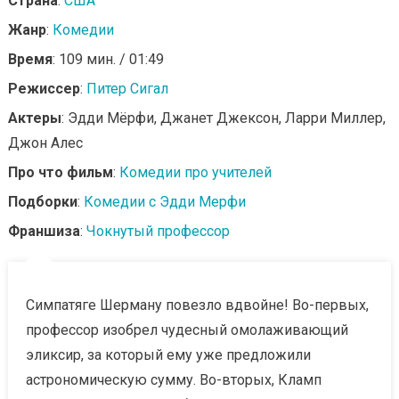
Страна
:
США
Жанр
:
Комедии
Время
: 109 мин. / 01:49
Режиссер
:
Питер Сигал
Актеры
: Эдди Мёрфи, Джанет Джексон, Ларри Миллер,
Джон Алес
Про что фильм
:
Комедии про учителей
Подборки
:
Комедии с Эдди Мерфи
Франшиза
:
Чокнутый профессор
Симпатяге Шерману повезло вдвойне! Во-первых,
профессор изобрел чудесный омолаживающий
эликсир, за который ему уже предложили
астрономическую сумму. Во-вторых, Кламп