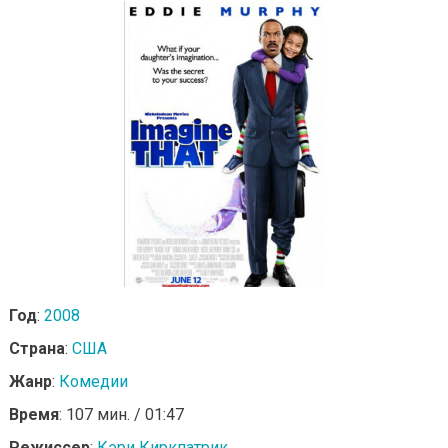
Год
:
2008
Страна
:
США
Жанр
:
Комедии
Время
: 107 мин. / 01:47
Режиссер
:
Кэри Киркпатрик