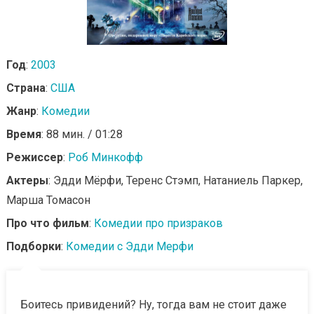
Год
:
2003
Страна
:
США
Жанр
:
Комедии
Время
: 88 мин. / 01:28
Режиссер
:
Роб Минкофф
Актеры
: Эдди Мёрфи, Теренс Стэмп, Натаниель Паркер,
Марша Томасон
Про что фильм
:
Комедии про призраков
Подборки
:
Комедии с Эдди Мерфи
Боитесь привидений? Ну, тогда вам не стоит даже