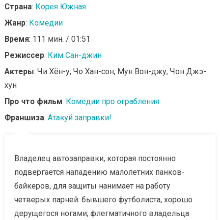
Страна
:
Корея Южная
Жанр
:
Комедии
Время
: 111 мин. / 01:51
Режиссер
:
Ким Сан-джин
Актеры
: Чи Хён-у, Чо Хан-сон, Мун Вон-джу, Чон Джэ-
хун
Про что фильм
:
Комедии про ограбления
Франшиза
:
Атакуй заправки!
Владелец автозаправки, которая постоянно
подвергается нападению малолетних панков-
байкеров, для защиты нанимает на работу
четверых парней: бывшего футболиста, хорошо
дерущегося ногами; флегматичного владельца