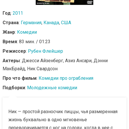
Год
:
2011
Страна
:
Германия
,
Канада
,
США
Жанр
:
Комедии
Время
: 83 мин. / 01:23
Режиссер
:
Рубен Флейшер
Актеры
: Джесси Айзенберг, Азиз Ансари, Дэнни
МакБрайд, Ник Свардсон
Про что фильм
:
Комедии про ограбления
Подборки
:
Молодежные комедии
Ник — простой разносчик пиццы, чья размеренная
жизнь буквально в одно мгновенье
переворачивается с ног на голову, когда в нее с