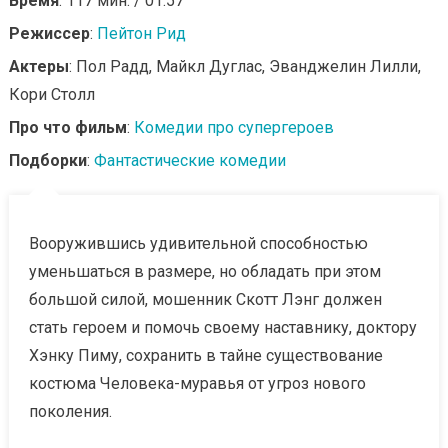
Время
: 117 мин. / 01:57
Режиссер
:
Пейтон Рид
Актеры
: Пол Радд, Майкл Дуглас, Эванджелин Лилли,
Кори Столл
Про что фильм
:
Комедии про супергероев
Подборки
:
Фантастические комедии
Вооружившись удивительной способностью
уменьшаться в размере, но обладать при этом
большой силой, мошенник Скотт Лэнг должен
стать героем и помочь своему наставнику, доктору
Хэнку Пиму, сохранить в тайне существование
костюма Человека-муравья от угроз нового
поколения.