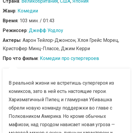
Страна
:
Великобритания
,
США
,
Япония
Жанр
:
Комедии
Время
: 103 мин. / 01:43
Режиссер
:
Джефф Уодлоу
Актеры
: Аарон Тейлор-Джонсон, Хлоя Грейс Морец,
Кристофер Минц-Плассе, Джим Керри
Про что фильм
:
Комедии про супергероев
В реальной жизни не встретишь супергероя из
комиксов, зато в ней есть настоящие герои.
Харизматичный Пипец и гламурная Убивашка
обрели новую команду поддержки во главе с
Полковником Америка. Но кроме обычных
мафиози, над городом нависает новая угроза —
молодой мажор с очень дурным характером и