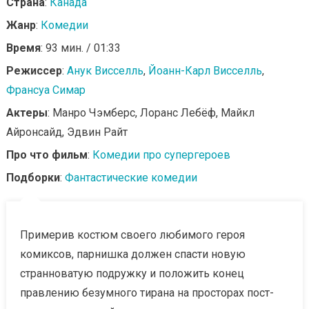
Страна
:
Канада
Жанр
:
Комедии
Время
: 93 мин. / 01:33
Режиссер
:
Анук Висселль
,
Йоанн-Карл Висселль
,
Франсуа Симар
Актеры
: Манро Чэмберс, Лоранс Лебёф, Майкл
Айронсайд, Эдвин Райт
Про что фильм
:
Комедии про супергероев
Подборки
:
Фантастические комедии
Примерив костюм своего любимого героя
комиксов, парнишка должен спасти новую
странноватую подружку и положить конец
правлению безумного тирана на просторах пост-