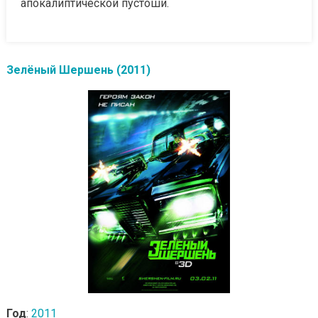
апокалиптической пустоши.
Зелёный Шершень (2011)
Год
:
2011