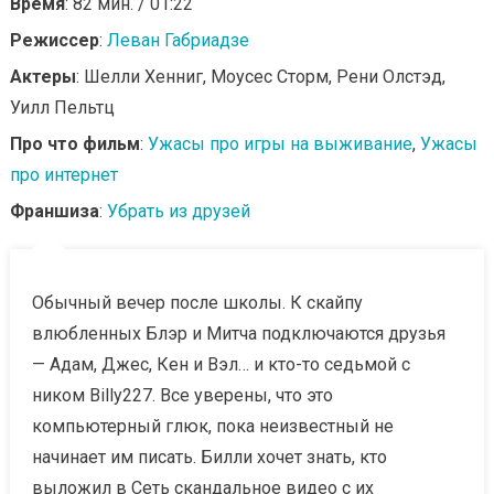
Время
: 82 мин. / 01:22
Режиссер
:
Леван Габриадзе
Актеры
: Шелли Хенниг, Моусес Сторм, Рени Олстэд,
Уилл Пельтц
Про что фильм
:
Ужасы про игры на выживание
,
Ужасы
про интернет
Франшиза
:
Убрать из друзей
Обычный вечер после школы. К скайпу
влюбленных Блэр и Митча подключаются друзья
— Адам, Джес, Кен и Вэл… и кто-то седьмой с
ником Billy227. Все уверены, что это
компьютерный глюк, пока неизвестный не
начинает им писать. Билли хочет знать, кто
выложил в Сеть скандальное видео с их