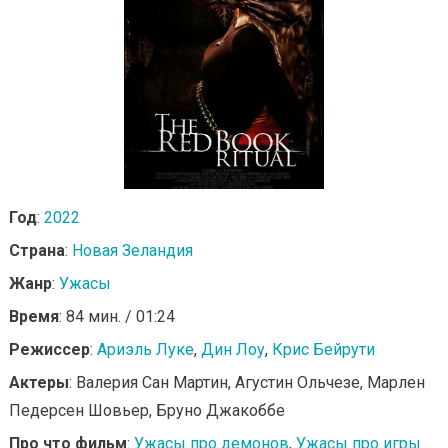
Год
:
2022
Страна
:
Новая Зеландия
Жанр
:
Ужасы
Время
: 84 мин. / 01:24
Режиссер
:
Ариэль Луке
,
Дин Лоу
,
Крис Бейрути
Актеры
: Валерия Сан Мартин, Агустин Ольчезе, Марлен
Педерсен Шовьер, Бруно Джакоббе
Про что фильм
:
Ужасы про демонов
,
Ужасы про игры