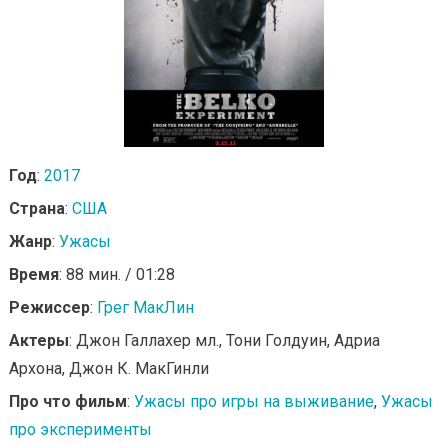
Год
:
2017
Страна
:
США
Жанр
:
Ужасы
Время
: 88 мин. / 01:28
Режиссер
:
Грег МакЛин
Актеры
: Джон Галлахер мл., Тони Голдуин, Адриа
Архона, Джон К. МакГинли
Про что фильм
:
Ужасы про игры на выживание
,
Ужасы
про эксперименты