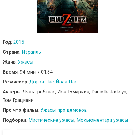
Год
:
2015
Страна
:
Израиль
Жанр
:
Ужасы
Время
: 94 мин. / 01:34
Режиссер
:
Дорон Пас
,
Йоав Пас
Актеры
: Яэль Гробглас, Йон Тумаркин, Danielle Jadelyn,
Том Грациани
Про что фильм
:
Ужасы про демонов
Подборки
:
Мистические ужасы
,
Мокьюментари ужасы