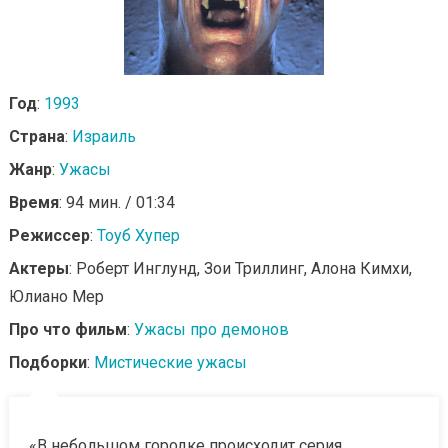
Год
:
1993
Страна
:
Израиль
Жанр
:
Ужасы
Время
: 94 мин. / 01:34
Режиссер
:
Тоуб Хупер
Актеры
: Роберт Инглунд, Зои Триллинг, Алона Кимхи,
Юлиано Мер
Про что фильм
:
Ужасы про демонов
Подборки
:
Мистические ужасы
«В небольшом городке происходит серия