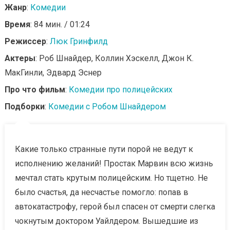
Жанр
:
Комедии
Время
: 84 мин. / 01:24
Режиссер
:
Люк Гринфилд
Актеры
: Роб Шнайдер, Коллин Хэскелл, Джон К.
МакГинли, Эдвард Эснер
Про что фильм
:
Комедии про полицейских
Подборки
:
Комедии с Робом Шнайдером
Какие только странные пути порой не ведут к
исполнению желаний! Простак Марвин всю жизнь
мечтал стать крутым полицейским. Но тщетно. Не
было счастья, да несчастье помогло: попав в
автокатастрофу, герой был спасен от смерти слегка
чокнутым доктором Уайлдером. Вышедшие из