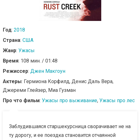
Год
:
2018
Страна
:
США
Жанр
:
Ужасы
Время
: 108 мин. / 01:48
Режиссер
:
Джен Макгоун
Актеры
: Гермиона Корфилд, Денис Даль Вера,
Джереми Глейзер, Миа Гузман
Про что фильм
:
Ужасы про выживание
,
Ужасы про лес
Заблудившаяся старшекурсница сворачивает не на
ту дорогу, и ее поездка становится отчаянной