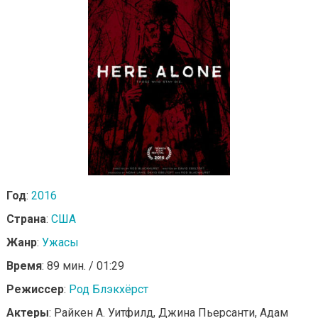
Год
:
2016
Страна
:
США
Жанр
:
Ужасы
Время
: 89 мин. / 01:29
Режиссер
:
Род Блэкхёрст
Актеры
: Райкен А. Уитфилд, Джина Пьерсанти, Адам