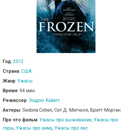
Год
:
2012
Страна
:
США
Жанр
:
Ужасы
Время
: 94 мин
Режиссер
:
Эндрю Хайатт
Актеры
: Sedona Cohen, Сет Д. Митчелл, Бритт Морган
Про что фильм
:
Ужасы про выживание
,
Ужасы про
горы
,
Ужасы про зиму
,
Ужасы про лес