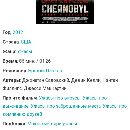
Год
:
2012
Страна
:
США
Жанр
:
Ужасы
Время
: 86 мин. / 01:26
Режиссер
:
Брэдли Паркер
Актеры
: Джонатан Садовский, Девин Келли, Нэйтан
Филлипс, Джесси МакКартни
Про что фильм
:
Ужасы про вирусы
,
Ужасы про
выживание
,
Ужасы про заброшенные места
,
Ужасы про
компанию друзей
Подборки
:
Мокьюментари ужасы