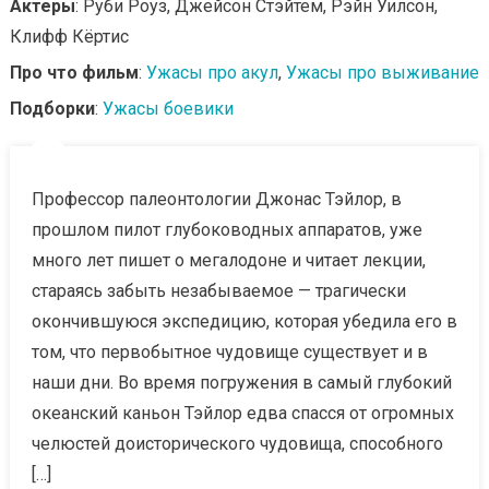
Актеры
: Руби Роуз, Джейсон Стэйтем, Рэйн Уилсон,
Клифф Кёртис
Про что фильм
:
Ужасы про акул
,
Ужасы про выживание
Подборки
:
Ужасы боевики
Профессор палеонтологии Джонас Тэйлор, в
прошлом пилот глубоководных аппаратов, уже
много лет пишет о мегалодоне и читает лекции,
стараясь забыть незабываемое — трагически
окончившуюся экспедицию, которая убедила его в
том, что первобытное чудовище существует и в
наши дни. Во время погружения в самый глубокий
океанский каньон Тэйлор едва спасся от огромных
челюстей доисторического чудовища, способного
[…]