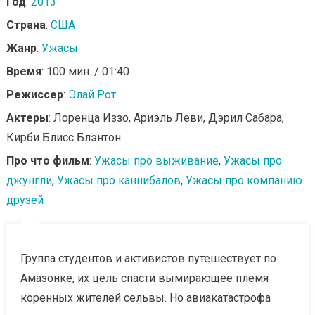
Год
:
2013
Страна
:
США
Жанр
:
Ужасы
Время
: 100 мин. / 01:40
Режиссер
:
Элай Рот
Актеры
: Лоренца Иззо, Ариэль Леви, Дэрил Сабара,
Кирби Блисс Блэнтон
Про что фильм
:
Ужасы про выживание
,
Ужасы про
джунгли
,
Ужасы про каннибалов
,
Ужасы про компанию
друзей
Группа студентов и активистов путешествует по
Амазонке, их цель спасти вымирающее племя
коренных жителей сельвы. Но авиакатастрофа