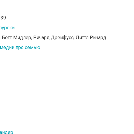
:39
зурски
и, Бетт Мидлер, Ричард Дрейфусс, Литтл Ричард
медии про семью
айдер