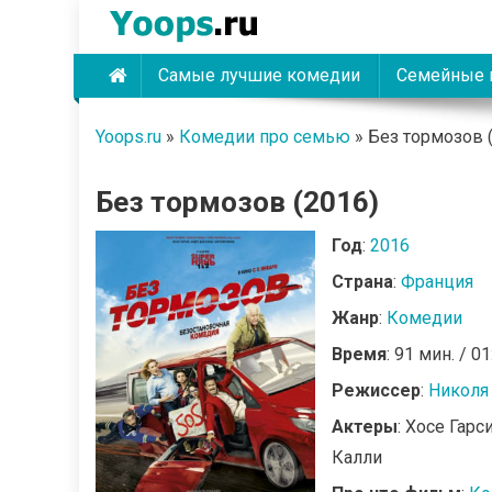
Skip
to
content
Самые лучшие комедии
Семейные 
Yoops
Yoops.ru
»
Комедии про семью
»
Без тормозов 
Без тормозов (2016)
Год
:
2016
Страна
:
Франция
Жанр
:
Комедии
Время
: 91 мин. / 01
Режиссер
:
Николя
Актеры
: Хосе Гар
Калли