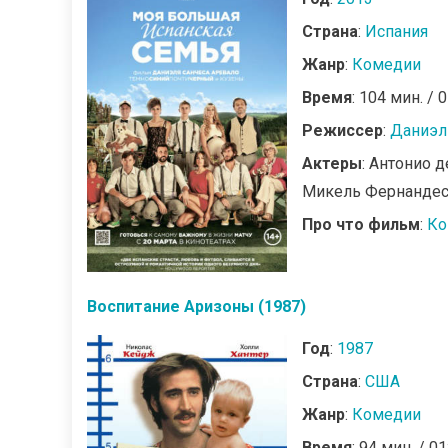
Страна
:
Испания
Жанр
:
Комедии
Время
: 104 мин. / 
Режиссер
:
Даниэл
Актеры
: Антонио д
Микель Фернанде
Про что фильм
:
Ко
Воспитание Аризоны (1987)
Год
:
1987
Страна
:
США
Жанр
:
Комедии
Время
: 94 мин. / 01