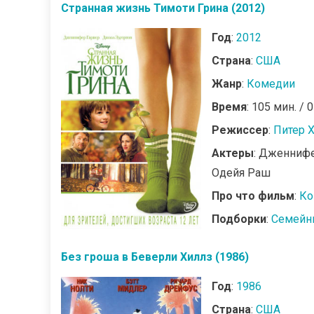
Странная жизнь Тимоти Грина (2012)
Год
:
2012
Страна
:
США
Жанр
:
Комедии
Время
: 105 мин. / 
Режиссер
:
Питер 
Актеры
: Дженнифе
Одейя Раш
Про что фильм
:
Ко
Подборки
:
Семейн
Без гроша в Беверли Хиллз (1986)
Год
:
1986
Страна
:
США