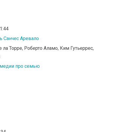
01:44
ь Санчес Аревало
е ла Торре, Роберто Аламо, Ким Гутьеррес,
с
медии про семью
:34