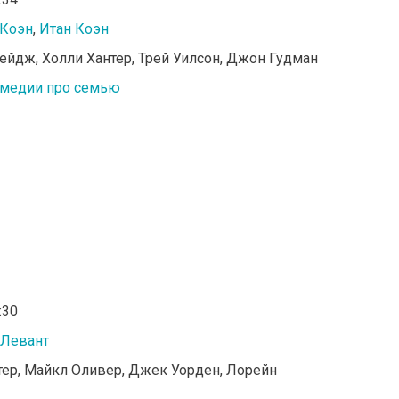
Коэн
,
Итан Коэн
Кейдж, Холли Хантер, Трей Уилсон, Джон Гудман
медии про семью
:30
 Левант
тер, Майкл Оливер, Джек Уорден, Лорейн