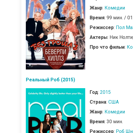
Жанр
:
Комедии
Время
: 99 мин. / 01
Режиссер
:
Пол Ма
Актеры
: Ник Нолт
Про что фильм
:
Ко
Реальный Роб (2015)
Год
:
2015
Страна
:
США
Жанр
:
Комедии
Время
: 30 мин.
Режиссер
:
Роб Шн