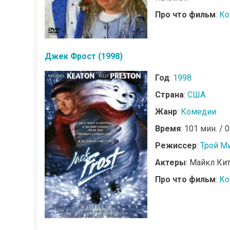
Про что фильм
:
Ко
Джек Фрост (1998)
Год
:
1998
Страна
:
США
Жанр
:
Комедии
Время
: 101 мин. / 
Режиссер
:
Трой М
Актеры
: Майкл Ки
Про что фильм
:
Ко