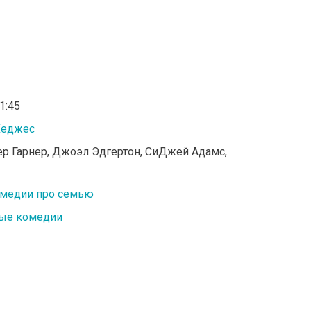
01:45
Хеджес
р Гарнер, Джоэл Эдгертон, СиДжей Адамс,
медии про семью
ые комедии