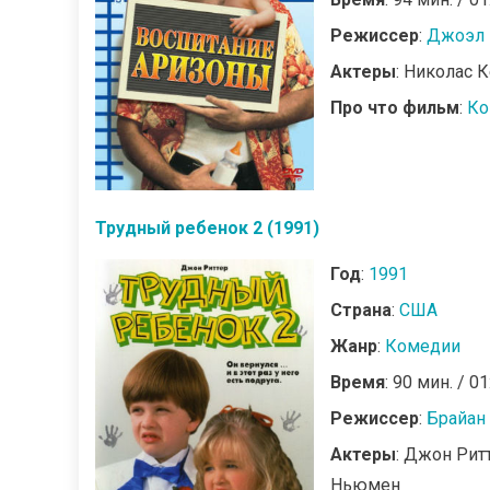
Режиссер
:
Джоэл 
Актеры
: Николас 
Про что фильм
:
Ко
Трудный ребенок 2 (1991)
Год
:
1991
Страна
:
США
Жанр
:
Комедии
Время
: 90 мин. / 01
Режиссер
:
Брайан
Актеры
: Джон Рит
Ньюмен