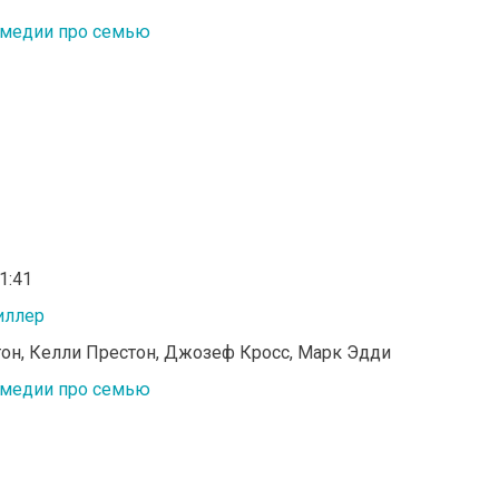
медии про семью
01:41
иллер
тон, Келли Престон, Джозеф Кросс, Марк Эдди
медии про семью