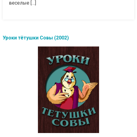
веселые […]
Уроки тётушки Совы (2002)