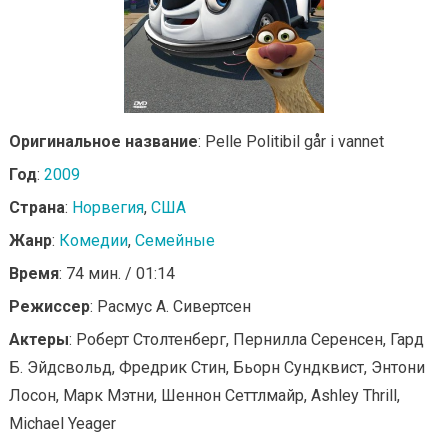
Оригинальное название
: Pelle Politibil går i vannet
Год
:
2009
Страна
:
Норвегия
,
США
Жанр
:
Комедии
,
Семейные
Время
: 74 мин. / 01:14
Режиссер
: Расмус А. Сивертсен
Актеры
: Роберт Столтенберг, Пернилла Серенсен, Гард
Б. Эйдсвольд, Фредрик Стин, Бьорн Сундквист, Энтони
Лосон, Марк Мэтни, Шеннон Сеттлмайр, Ashley Thrill,
Michael Yeager