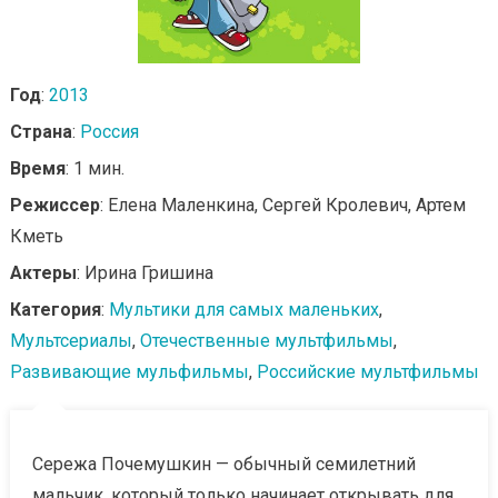
Год
:
2013
Страна
:
Россия
Время
: 1 мин.
Режиссер
: Елена Маленкина, Сергей Кролевич, Артем
Кметь
Актеры
: Ирина Гришина
Категория
:
Мультики для самых маленьких
,
Мультсериалы
,
Отечественные мультфильмы
,
Развивающие мульфильмы
,
Российские мультфильмы
Сережа Почемушкин — обычный семилетний
мальчик, который только начинает открывать для