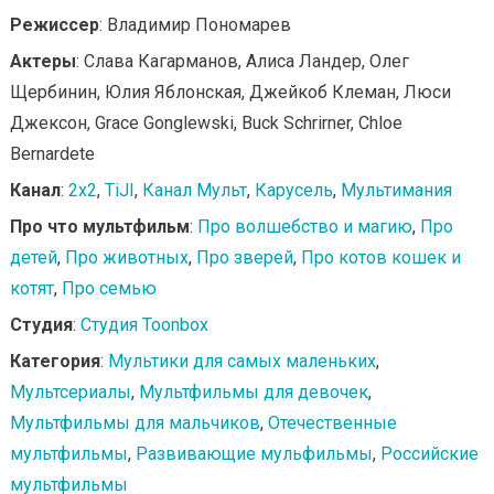
Режиссер
: Владимир Пономарев
Актеры
: Слава Кагарманов, Алиса Ландер, Олег
Щербинин, Юлия Яблонская, Джейкоб Клеман, Люси
Джексон, Grace Gonglewski, Buck Schrirner, Chloe
Bernardete
Канал
:
2x2
,
TiJI
,
Канал Мульт
,
Карусель
,
Мультимания
Про что мультфильм
:
Про волшебство и магию
,
Про
детей
,
Про животных
,
Про зверей
,
Про котов кошек и
котят
,
Про семью
Студия
:
Студия Toonbox
Категория
:
Мультики для самых маленьких
,
Мультсериалы
,
Мультфильмы для девочек
,
Мультфильмы для мальчиков
,
Отечественные
мультфильмы
,
Развивающие мульфильмы
,
Российские
мультфильмы