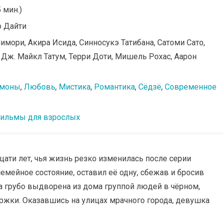
5 мин.)
о Дайти
Мимори, Акира Исида, Синносукэ Татибана, Сатоми Сато,
 Дж. Майкл Татум, Терри Доти, Мишель Рохас, Аарон
моны
,
Любовь
,
Мистика
,
Романтика
,
Сёдзё
,
Современное
ильмы для взрослых
ти лет, чья жизнь резко изменилась после серии
семейное состояние, оставил её одну, сбежав и бросив
а грубо выдворена из дома группой людей в чёрном,
ржки. Оказавшись на улицах мрачного города, девушка