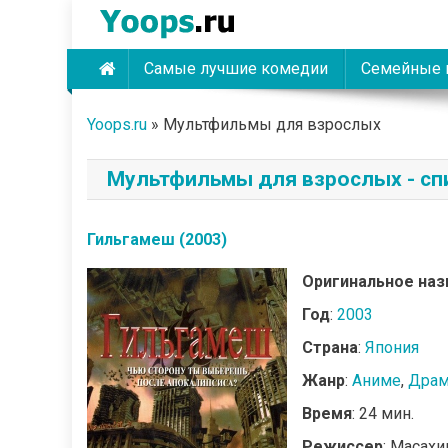
Skip
to
content
Самые лучшие комедии
Семейные 
Yoops
Yoops.ru
»
Мультфильмы для взрослых
Мультфильмы для взрослых - сп
Гильгамеш (2003)
Оригинальное наз
Год
:
2003
Страна
:
Япония
Жанр
:
Аниме
,
Дра
Время
: 24 мин.
Режиссер
: Масахи