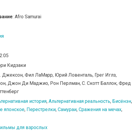
вание
: Afro Samurai
ия
02:05
ори Кидзаки
. Джексон, Фил ЛаМарр, Юрий Ловенталь, Грег Иглз,
сон, Джон Ди Маджио, Рон Перлман, С. Скотт Баллок, Фред
ттенберг
ьтернативная история
,
Альтернативная реальность
,
Бисёнэн
,
е японское
,
Перестрелки
,
Самураи
,
Сражения на мечах
,
ильмы для взрослых