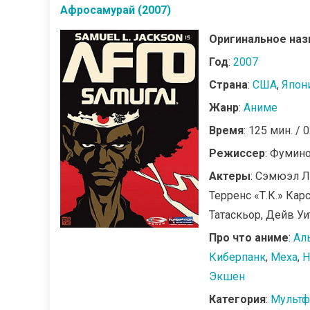
Афросамурай (2007)
Оригинальное наз
Год
:
2007
Страна
:
США
,
Япон
Жанр
:
Аниме
Время
: 125 мин. / 
Режиссер
: Фумин
Актеры
: Сэмюэл Л
Терренс «Т.К.» Кар
Татаскьор, Дейв Уи
Про что аниме
:
Ал
Киберпанк
,
Меха
,
Н
Экшен
Категория
:
Мультф