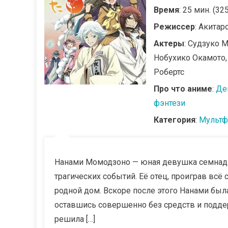
Время
: 25 мин. (32
Режиссер
: Акитар
Актеры
: Судзуко 
Нобухико Окамото,
Робертс
Про что аниме
:
Де
фэнтези
Категория
:
Мультф
Нанами Момодзоно — юная девушка семнадца
трагических событий. Её отец, проиграв всё 
родной дом. Вскоре после этого Нанами был
оставшись совершенно без средств и подде
решила […]