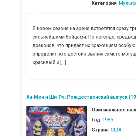
Категория
:
Мультф
В новом сезоне на арене встретятся сразу т
сильнейшими бойцами. По легенде, предводи
драконов, что придаёт их сражениям особую 
определит, кто достоин звания самого могу
красивый и […]
Хи-Мен и Ши-Ра: Рождественский выпуск (19
Оригинальное наз
Год
:
1985
Страна
:
США