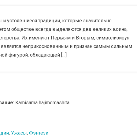
 и устоявшиеся традиции, которые значительно
 этом обществе всегда выделяются два великих воина,
астерства. Их именуют Первым и Вторым, символизируя
 является неприкосновенным и признан самым сильным
ной фигурой, обладающей […]
вание
: Kamisama hajimemashita
дии
,
Ужасы
,
Фэнтези