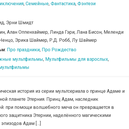
иключения
,
Семейные
,
Фантастика
,
Фэнтези
Рид, Эрни Шмидт
ин, Алан Оппенхаймер, Линда Гэри, Лана Бисон, Меленди
енцо, Эрика Шаймер, Р.Д. Робб, Лу Шаймер
ьм
:
Про праздники
,
Про Рождество
жные мультфильмы
,
Мультфильмы для взрослых
,
мультфильмы
ческая история из серии мультсериала о принце Адаме и
ной планете Этерния. Принц Адам, наследник
ой: при помощи волшебного меча он превращается в
ного защитника Этернии, наделённого магическими
 эпизодов Адам […]