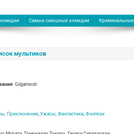
комедии
Самые смешные комедии
Криминальные
исок мультиков
вание
: Gilgamesh
мы
,
Приключения
,
Ужасы
,
Фантастика
,
Фэнтези
ко Мурата, Томокадзу Токоро, Такаси Ситидзодзи