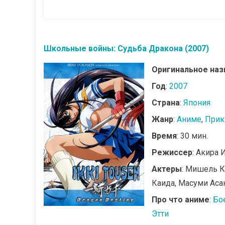
Школьные войны: Судьба Дракона (2007)
Оригинальное наз
Год
:
2007
Страна
:
Япония
Жанр
:
Аниме
,
Прик
Время
: 30 мин.
Режиссер
: Акира 
Актеры
: Мишель К
Каида, Масуми Аса
Про что аниме
:
Бо
Этти