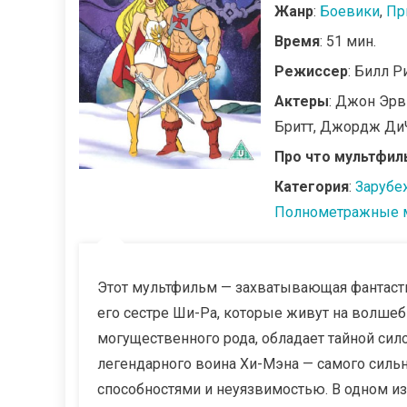
Жанр
:
Боевики
,
Пр
Время
: 51 мин.
Режиссер
: Билл 
Актеры
: Джон Эрв
Бритт, Джордж ДиЧ
Про что мультфил
Категория
:
Зарубе
Полнометражные 
Этот мультфильм — захватывающая фантасти
его сестре Ши-Ра, которые живут на волшеб
могущественного рода, обладает тайной сил
легендарного воина Хи-Мэна — самого силь
способностями и неуязвимостью. В одном из