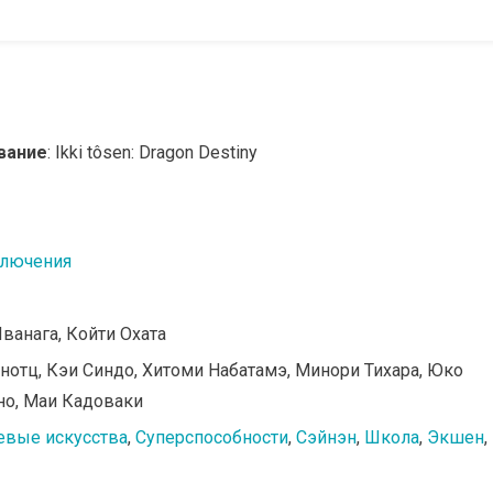
вание
: Ikki tôsen: Dragon Destiny
лючения
Иванага, Койти Охата
нотц, Кэи Синдо, Хитоми Набатамэ, Минори Тихара, Юко
но, Маи Кадоваки
евые искусства
,
Суперспособности
,
Сэйнэн
,
Школа
,
Экшен
,