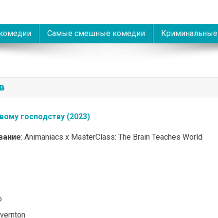
комедии
Самые смешные комедии
Криминальные
в
вому господству (2023)
вание
: Animaniacs x MasterClass: The Brain Teaches World
о
overnton