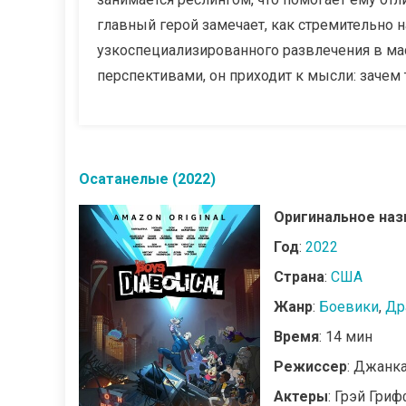
главный герой замечает, как стремительно н
узкоспециализированного развлечения в ма
перспективами, он приходит к мысли: зачем т
Осатанелые (2022)
Оригинальное наз
Год
:
2022
Страна
:
США
Жанр
:
Боевики
,
Др
Время
: 14 мин
Режиссер
: Джанка
Актеры
: Грэй Гри