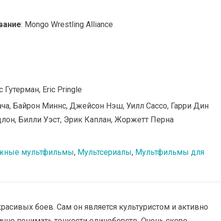
вание
: Mongo Wrestling Alliance
 Гутерман, Eric Pringle
ача, Байрон Миннс, Джейсон Нэш, Уилл Сассо, Гарри Дин
длон, Билли Уэст, Эрик Каплан, Жоржетт Перна
жные мультфильмы
,
Мультсериалы
,
Мультфильмы для
расивых боев. Сам он является культуристом и активно
ично понимать тонкости единоборств. Очень скоро