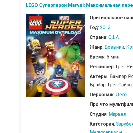
LEGO Супергерои Marvel: Максимальная пере
Оригинальное наз
Год
:
2013
Страна
:
США
Жанр
:
Боевики
,
Ко
Время
: 5 мин.
Режиссер
: Грег Р
Актеры
: Бампер Р
Брайар, Грег Сайпс
Персонаж
:
Лего
Про что мультфил
Студия
:
Марвел
Категория
:
Зарубе
Мультсериалы