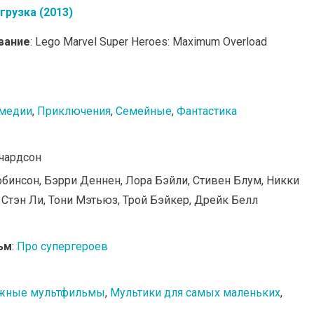
грузка (2013)
вание
: Lego Marvel Super Heroes: Maximum Overload
медии
,
Приключения
,
Семейные
,
Фантастика
ичардсон
обинсон, Бэрри Деннен, Лора Бэйли, Стивен Блум, Никки
, Стэн Ли, Тони Мэтьюз, Трой Бэйкер, Дрейк Белл
ьм
:
Про супергероев
жные мультфильмы
,
Мультики для самых маленьких
,