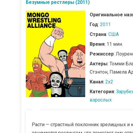
Безумные рестлеры (2011)
Оригинальное наз
Год
:
2011
Страна
:
США
Время
: 11 мин.
Режиссер
: Лоуренс
Актеры
: Томми Бл
Стэнтон, Памела А
Канал
:
2x2
Категория
:
Зарубе
взрослых
Расти — страстный поклонник зрелищных и к
занимается реслингом, что помогает ему отл