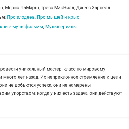
ен, Морис ЛаМарш, Тресс МакНилл, Джесс Харнелл
ьм
:
Про злодеев
,
Про мышей и крыс
жные мультфильмы
,
Мультсериалы
провести уникальный мастер-класс по мировому
и много лет назад. Их непреклонное стремление к цели
они не добьются успеха, они не намерены
оим упорством: когда у них есть задача, они действуют