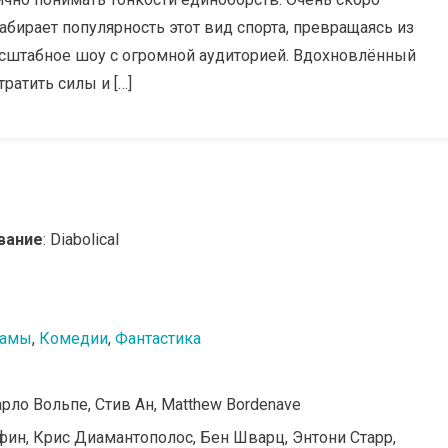
абирает популярность этот вид спорта, превращаясь из
сштабное шоу с огромной аудиторией. Вдохновлённый
ратить силы и […]
вание
: Diabolical
амы
,
Комедии
,
Фантастика
рло Вольпе, Стив Ан, Matthew Bordenave
ффин, Крис Диамантополос, Бен Шварц, Энтони Старр,