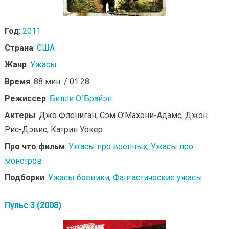
Год
:
2011
Страна
:
США
Жанр
:
Ужасы
Время
: 88 мин. / 01:28
Режиссер
:
Билли О`Брайэн
Актеры
: Джо Флениган, Сэм О’Махони-Адамс, Джон
Рис-Дэвис, Катрин Уокер
Про что фильм
:
Ужасы про военных
,
Ужасы про
монстров
Подборки
:
Ужасы боевики
,
Фантастические ужасы
Пульс 3 (2008)