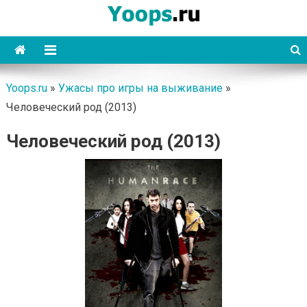
Skip
to
content
Yoops
Yoops.ru
»
Ужасы про игры на выживание
»
Человеческий род (2013)
Человеческий род (2013)