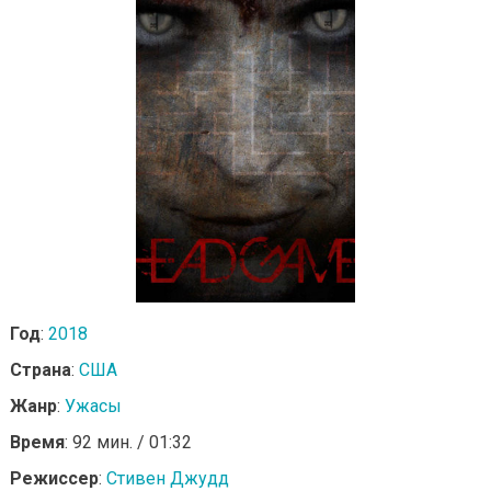
Год
:
2018
Страна
:
США
Жанр
:
Ужасы
Время
: 92 мин. / 01:32
Режиссер
:
Стивен Джудд