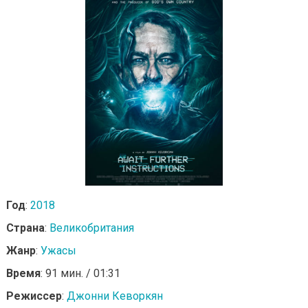
Год
:
2018
Страна
:
Великобритания
Жанр
:
Ужасы
Время
: 91 мин. / 01:31
Режиссер
:
Джонни Кеворкян