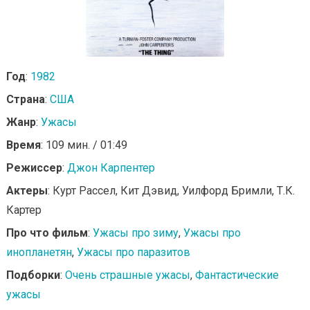
Год
:
1982
Страна
:
США
Жанр
:
Ужасы
Время
: 109 мин. / 01:49
Режиссер
:
Джон Карпентер
Актеры
: Курт Рассел, Кит Дэвид, Уилфорд Бримли, Т.К.
Картер
Про что фильм
:
Ужасы про зиму
,
Ужасы про
инопланетян
,
Ужасы про паразитов
Подборки
:
Очень страшные ужасы
,
Фантастические
ужасы