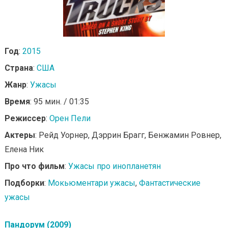
Год
:
2015
Страна
:
США
Жанр
:
Ужасы
Время
: 95 мин. / 01:35
Режиссер
:
Орен Пели
Актеры
: Рейд Уорнер, Дэррин Брагг, Бенжамин Ровнер,
Елена Ник
Про что фильм
:
Ужасы про инопланетян
Подборки
:
Мокьюментари ужасы
,
Фантастические
ужасы
Пандорум (2009)