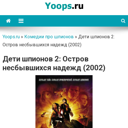
Skip
to
content
Yoops
Yoops.ru
»
Комедии про шпионов
»
Дети шпионов 2:
Остров несбывшихся надежд (2002)
Дети шпионов 2: Остров
несбывшихся надежд (2002)