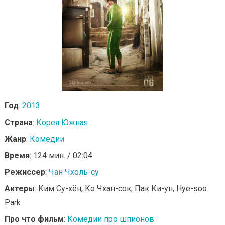
Год
:
2013
Страна
:
Корея Южная
Жанр
:
Комедии
Время
: 124 мин. / 02:04
Режиссер
:
Чан Чхоль-су
Актеры
: Ким Су-хён, Ко Чхан-сок, Пак Ки-ун, Hye-soo
Park
Про что фильм
:
Комедии про шпионов