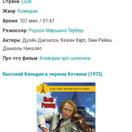
Страна
:
США
Жанр
:
Комедии
Время
: 107 мин. / 01:47
Режиссер
:
Роусон Маршалл Тёрбер
Актеры
: Дуэйн Джонсон, Кевин Харт, Эми Райан,
Даниэль Николет
Про что фильм
:
Комедии про шпионов
Высокий блондин в черном ботинке (1972)