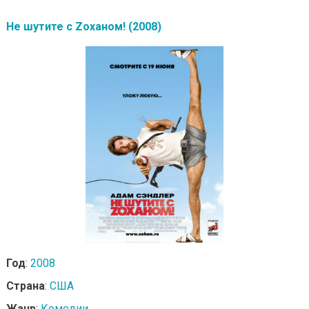
Не шутите с Zоханом! (2008)
Год
:
2008
Страна
:
США
Жанр
:
Комедии