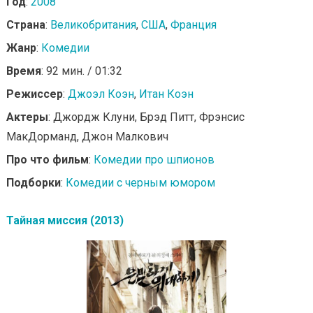
Год
:
2008
Страна
:
Великобритания
,
США
,
Франция
Жанр
:
Комедии
Время
: 92 мин. / 01:32
Режиссер
:
Джоэл Коэн
,
Итан Коэн
Актеры
: Джордж Клуни, Брэд Питт, Фрэнсис
МакДорманд, Джон Малкович
Про что фильм
:
Комедии про шпионов
Подборки
:
Комедии с черным юмором
Тайная миссия (2013)