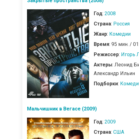
Закрытые пространства (2008)
Год
:
2008
Страна
:
Россия
Жанр
:
Комедии
Время
: 95 мин. / 01
Режиссер
:
Игорь 
Актеры
: Леонид Б
Александр Ильин
Подборки
:
Комеди
Мальчишник в Вегасе (2009)
Год
:
2009
Страна
:
США