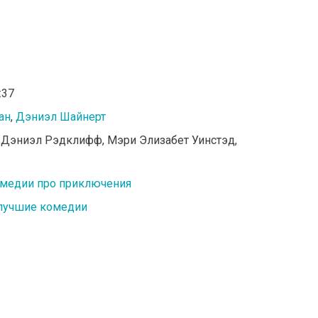
:37
ан
,
Дэниэл Шайнерт
, Дэниэл Рэдклифф, Мэри Элизабет Уинстэд,
медии про приключения
лучшие комедии