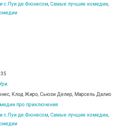
и с Луи де Фюнесом
,
Самые лучшие комедии
,
омедии
:35
Ури
юнес, Клод Жиро, Сьюзи Делер, Марсель Далио
медии про приключения
и с Луи де Фюнесом
,
Самые лучшие комедии
,
омедии