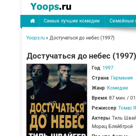
Skip
to
content
Самые лучшие комедии
Семейные 
Yoops
Yoops.ru
»
Достучаться до небес (1997)
Достучаться до небес (1997
Год
:
1997
Страна
:
Германия
Жанр
:
Комедии
Время
: 87 мин. / 01
Режиссер
:
Томас 
Актеры
: Тиль Шва
Мориц Бляйбтрой