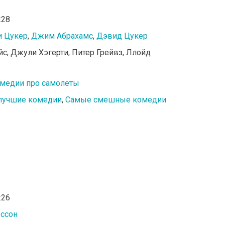
:28
 Цукер
,
Джим Абрахамс
,
Дэвид Цукер
эйс, Джули Хэгерти, Питер Грейвз, Ллойд
медии про самолеты
лучшие комедии
,
Самые смешные комедии
:26
ссон