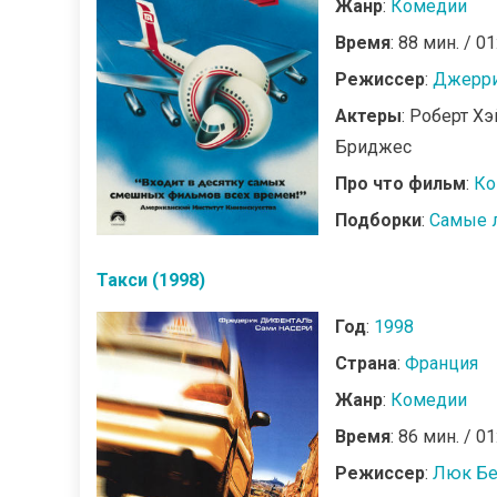
Жанр
:
Комедии
Время
: 88 мин. / 01
Режиссер
:
Джерри
Актеры
: Роберт Х
Бриджес
Про что фильм
:
Ко
Подборки
:
Самые 
Такси (1998)
Год
:
1998
Страна
:
Франция
Жанр
:
Комедии
Время
: 86 мин. / 01
Режиссер
:
Люк Бе