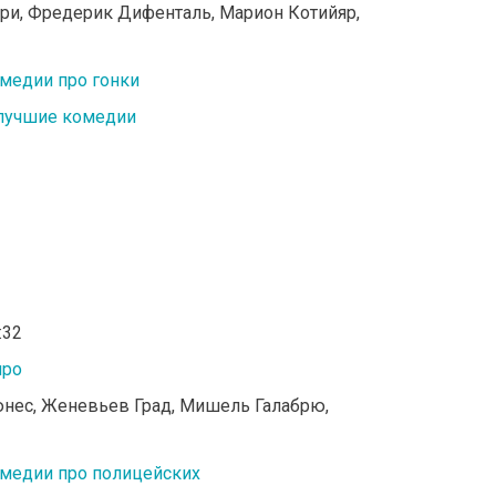
ери, Фредерик Дифенталь, Марион Котийяр,
медии про гонки
лучшие комедии
:32
иро
юнес, Женевьев Град, Мишель Галабрю,
медии про полицейских