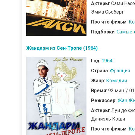
Актеры
: Сами Нас
Эмма Сьоберг
Про что фильм
:
Ко
Подборки
:
Самые 
Жандарм из Сен-Тропе (1964)
Год
:
1964
Страна
:
Франция
Жанр
:
Комедии
Время
: 92 мин. / 01
Режиссер
:
Жан Ж
Актеры
: Луи де Ф
Даниэль Коши
Про что фильм
:
Ко