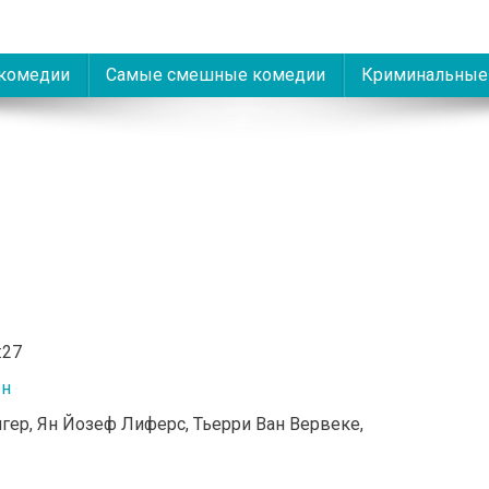
комедии
Самые смешные комедии
Криминальные
)
:27
Ян
йгер, Ян Йозеф Лиферс, Тьерри Ван Вервеке,