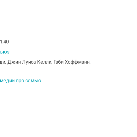
01:40
Хьюз
ди, Джин Луиса Келли, Габи Хоффманн,
медии про семью