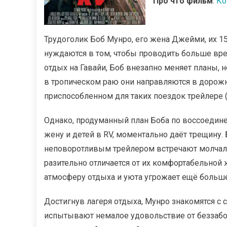
Про что фильм
:
Ко
Трудоголик Боб Мунро, его жена Джейми, их 15
нуждаются в том, чтобы проводить больше вре
отдых на Гавайи, Боб внезапно меняет планы, н
в тропическом раю они направляются в дорож
приспособленном для таких поездок трейлере 
Однако, продуманный план Боба по воссоеди
жену и детей в RV, моментально даёт трещину
неповоротливым трейлером встречают молчали
разительно отличается от их комфортабельной
атмосферу отдыха и уюта угрожает ещё больше
Достигнув лагеря отдыха, Мунро знакомятся с 
испытывают немалое удовольствие от беззабо