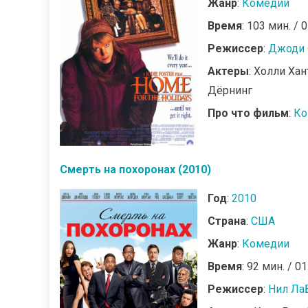
Жанр
:
Комедии
Время
: 103 мин. / 
Режиссер
:
Джоди 
Актеры
: Холли Хан
Дёрнинг
Про что фильм
:
Ко
Смерть на похоронах (2010)
Год
:
2010
Страна
:
США
Жанр
:
Комедии
Время
: 92 мин. / 01
Режиссер
:
Нил Ла