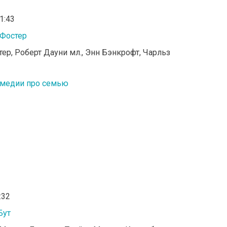
01:43
Фостер
тер, Роберт Дауни мл., Энн Бэнкрофт, Чарльз
медии про семью
:32
Бут