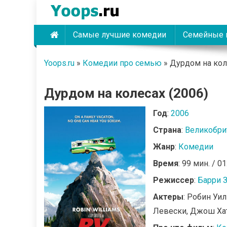
Skip
to
content
Самые лучшие комедии
Семейные 
Yoops
Yoops.ru
»
Комедии про семью
»
Дурдом на кол
Дурдом на колесах (2006)
Год
:
2006
Страна
:
Великобри
Жанр
:
Комедии
Время
: 99 мин. / 01
Режиссер
:
Барри 
Актеры
: Робин Уи
Левески, Джош Ха