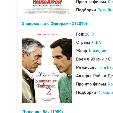
Про что фильм
:
Ко
Подборки
:
Семейн
Знакомство с Факерами 2 (2010)
Год
:
2010
Страна
:
США
Жанр
:
Комедии
Время
: 98 мин. / 01
Режиссер
:
Пол Ва
Актеры
: Роберт Д
Про что фильм
:
Ко
Подборки
:
Комеди
Дядюшка Бак (1989)