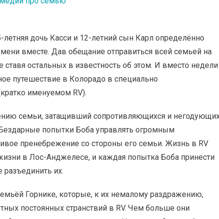
медии про семью
-летняя дочь Касси и 12-летний сын Карл определённо
мени вместе. Дав обещание отправиться всей семьей на
е ставя остальных в известность об этом. И вместо недели
ное путешествие в Колорадо в специально
(кратко именуемом RV).
нению семьи, затащивший сопротивляющихся и негодующи
. Бездарные попытки Боба управлять огромным
вое пренебрежение со стороны его семьи. Жизнь в RV
 жизни в Лос-Анджелесе, и каждая попытка Боба принести
 разъединить их.
семьёй Горнике, которые, к их немалому раздражению,
тных постоянных странствий в RV. Чем больше они