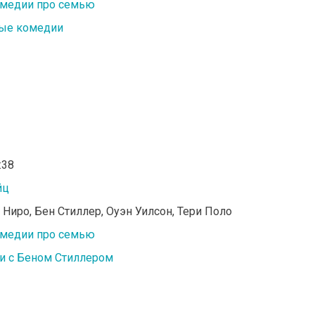
медии про семью
ые комедии
:38
йц
е Ниро, Бен Стиллер, Оуэн Уилсон, Тери Поло
медии про семью
и с Беном Стиллером