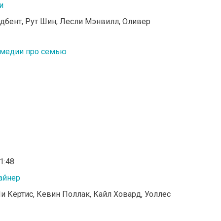
и
дбент, Рут Шин, Лесли Мэнвилл, Оливер
медии про семью
01:48
айнер
и Кёртис, Кевин Поллак, Кайл Ховард, Уоллес