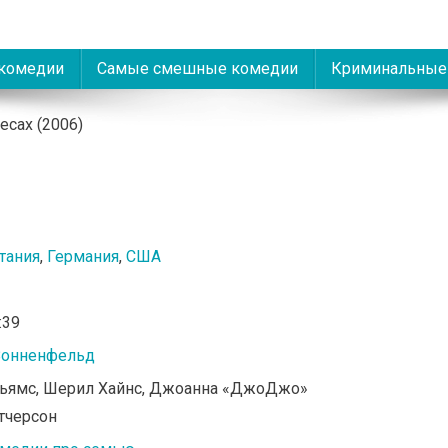
комедии
Самые смешные комедии
Криминальные
есах (2006)
тания
,
Германия
,
США
:39
Зонненфельд
льямс, Шерил Хайнс, Джоанна «ДжоДжо»
тчерсон