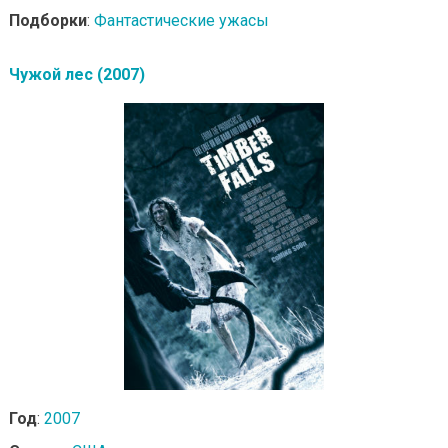
Подборки
:
Фантастические ужасы
Чужой лес (2007)
Год
:
2007