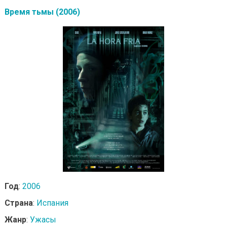
Время тьмы (2006)
Год
:
2006
Страна
:
Испания
Жанр
:
Ужасы