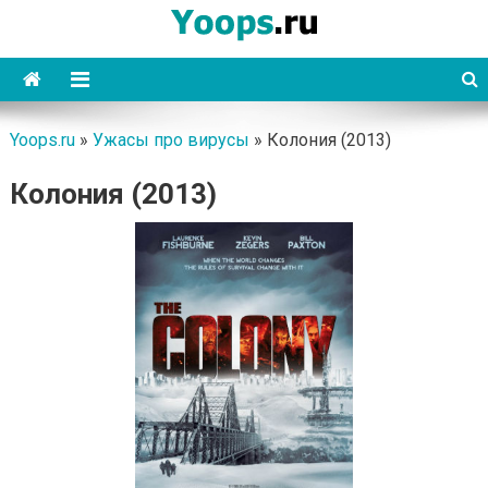
Skip
to
content
Yoops
Yoops.ru
»
Ужасы про вирусы
»
Колония (2013)
Колония (2013)