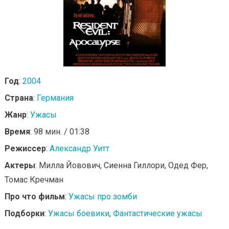
Год
:
2004
Страна
:
Германия
Жанр
:
Ужасы
Время
: 98 мин. / 01:38
Режиссер
:
Александр Уитт
Актеры
: Милла Йовович, Сиенна Гиллори, Одед Фер,
Томас Кречман
Про что фильм
:
Ужасы про зомби
Подборки
:
Ужасы боевики
,
Фантастические ужасы