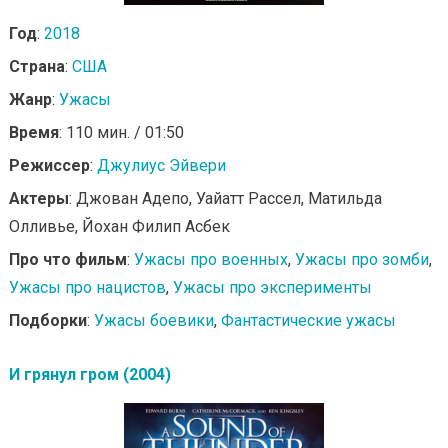
Год
:
2018
Страна
:
США
Жанр
:
Ужасы
Время
: 110 мин. / 01:50
Режиссер
:
Джулиус Эйвери
Актеры
: Джован Адепо, Уайатт Рассел, Матильда
Олливье, Йохан Филип Асбек
Про что фильм
:
Ужасы про военных
,
Ужасы про зомби
,
Ужасы про нацистов
,
Ужасы про эксперименты
Подборки
:
Ужасы боевики
,
Фантастические ужасы
И грянул гром (2004)