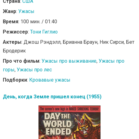
Страна
:
США
Жанр
:
Ужасы
Время
: 100 мин. / 01:40
Режиссер
:
Тони Гиглио
Актеры
: Джош Рэндэлл, Брианна Браун, Ник Сирси, Бет
Бродерик
Про что фильм
:
Ужасы про выживание
,
Ужасы про
горы
,
Ужасы про лес
Подборки
:
Кровавые ужасы
День, когда Земле пришел конец (1955)