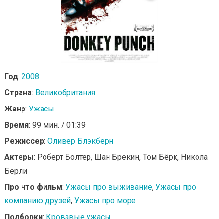
Год
:
2008
Страна
:
Великобритания
Жанр
:
Ужасы
Время
: 99 мин. / 01:39
Режиссер
:
Оливер Блэкберн
Актеры
: Роберт Болтер, Шан Брекин, Том Бёрк, Никола
Берли
Про что фильм
:
Ужасы про выживание
,
Ужасы про
компанию друзей
,
Ужасы про море
Подборки
:
Кровавые ужасы