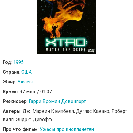
Год
:
1995
Страна
:
США
Жанр
:
Ужасы
Время
: 97 мин. / 01:37
Режиссер
:
Гарри Бромли Девенпорт
Актеры
: Дж. Марвин Кэмпбелл, Дуглас Кавано, Роберт
Калп, Эндрю Дивофф
Про что фильм
:
Ужасы про инопланетян