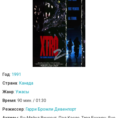
Год
:
1991
Страна
:
Канада
Жанр
:
Ужасы
Время
: 90 мин. / 01:30
Режиссер
:
Гарри Бромли Девенпорт
Актеры
: Ян-Майкл Винсент, Пол Косло, Тара Букман, Яно