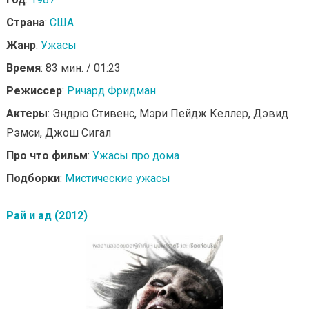
Страна
:
США
Жанр
:
Ужасы
Время
: 83 мин. / 01:23
Режиссер
:
Ричард Фридман
Актеры
: Эндрю Стивенс, Мэри Пейдж Келлер, Дэвид
Рэмси, Джош Сигал
Про что фильм
:
Ужасы про дома
Подборки
:
Мистические ужасы
Рай и ад (2012)