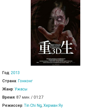
Год
:
2013
Страна
:
Гонконг
Жанр
:
Ужасы
Время
: 87 мин. / 01:27
Режиссер
:
Tin Chi Ng
,
Херман Яу