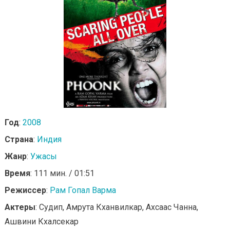
Год
:
2008
Страна
:
Индия
Жанр
:
Ужасы
Время
: 111 мин. / 01:51
Режиссер
:
Рам Гопал Варма
Актеры
: Судип, Амрута Кханвилкар, Ахсаас Чанна,
Ашвини Кхалсекар