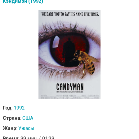
Кэндимэн (1992)
Год
:
1992
Страна
:
США
Жанр
:
Ужасы
Время
: 99 мин. / 01:39