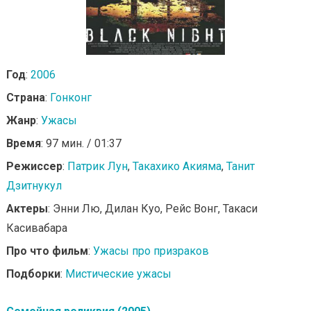
Год
:
2006
Страна
:
Гонконг
Жанр
:
Ужасы
Время
: 97 мин. / 01:37
Режиссер
:
Патрик Лун
,
Такахико Акияма
,
Танит
Дзитнукул
Актеры
: Энни Лю, Дилан Куо, Рейс Вонг, Такаси
Касивабара
Про что фильм
:
Ужасы про призраков
Подборки
:
Мистические ужасы