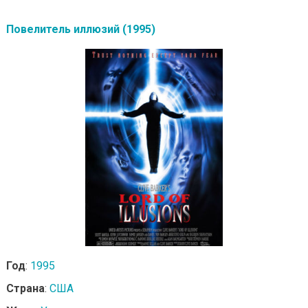
Повелитель иллюзий (1995)
Год
:
1995
Страна
:
США