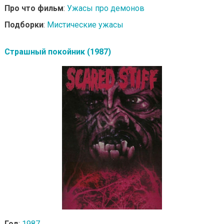
Про что фильм
:
Ужасы про демонов
Подборки
:
Мистические ужасы
Страшный покойник (1987)
Год
:
1987