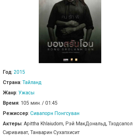
Год
:
2015
Страна
:
Тайланд
Жанр
:
Ужасы
Время
: 105 мин. / 01:45
Режиссер
:
Сивапорн Понгсуван
Актеры
: Apittha Khlaiudom, Рэй МакДональд, Тходсапол
Сирививат, Танварин Сухапхисит