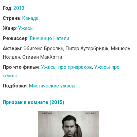
Год
:
2013
Страна
:
Канада
Жанр
:
Ужасы
Режиссер
:
Винченцо Натали
Актеры
: Эбигейл Бреслин, Питер Аутербридж, Мишель
Нолден, Стивен МакХэтти
Про что фильм
:
Ужасы про призраков
,
Ужасы про
семью
Подборки
:
Мистические ужасы
Призрак в комнате (2015)