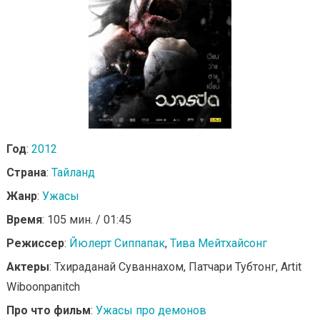
Год
:
2012
Страна
:
Тайланд
Жанр
:
Ужасы
Время
: 105 мин. / 01:45
Режиссер
:
Йюлерт Сиппапак
,
Тива Мейтхайсонг
Актеры
: Тхираданай Суваннахом, Патчари Тубтонг, Artit
Wiboonpanitch
Про что фильм
:
Ужасы про демонов