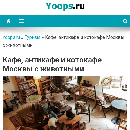
Skip
to
content
Yoops
Yoops.ru
»
Туризм
»
Кафе, антикафе и котокафе Москвы
с животными
Кафе, антикафе и котокафе
Москвы с животными