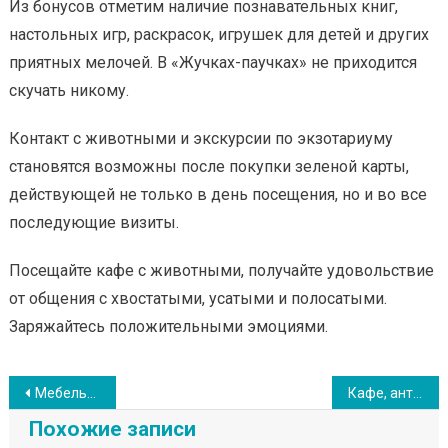
Из бонусов отметим наличие познавательных книг,
настольных игр, раскрасок, игрушек для детей и других
приятных мелочей. В «Жучках-паучках» не приходится
скучать никому.
Контакт с животными и экскурсии по экзотариуму
становятся возможны после покупки зеленой карты,
действующей не только в день посещения, но и во все
последующие визиты.
Посещайте кафе с животными, получайте удовольствие
от общения с хвостатыми, усатыми и полосатыми.
Заряжайтесь положительными эмоциями.
Навигация
Мебельные центры в Саратове
Кафе, антикафе и котокафе Санкт-Петербурга с животными
по
Похожие записи