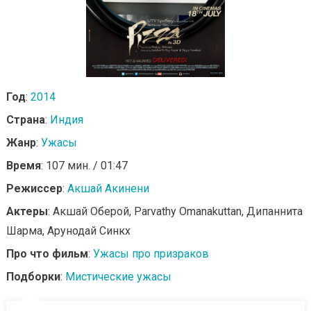
Год
:
2014
Страна
:
Индия
Жанр
:
Ужасы
Время
: 107 мин. / 01:47
Режиссер
:
Акшай Акинени
Актеры
: Акшай Оберой, Parvathy Omanakuttan, Дипаннита
Шарма, Арунодай Синкх
Про что фильм
:
Ужасы про призраков
Подборки
:
Мистические ужасы