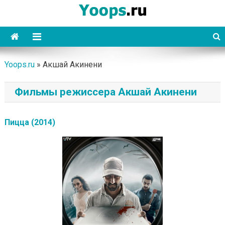
Skip
to
content
Yoops
Yoops.ru
»
Акшай Акинени
Фильмы режиссера Акшай Акинени
Пицца (2014)