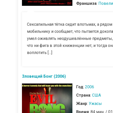
Франшиза
:
Повели
Сексапильная тётка сидит впотьмах, а рядом 
мобильнику и сообщает, что пытается докопа
умел оживлять неодушевлённые предметы, а
что ни фига в этой книженции нет, и тогда 
воплотить […]
Зловещий Бонг (2006)
Год
:
2006
Страна
:
США
Жанр
:
Ужасы
Время
: 84 мин. / 01