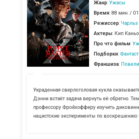
Жанр
:
Ужасы
Время
: 88 мин. / 01
Режиссер
:
Чарльз
Актеры
: Кип Кань
Про что фильм
:
Уж
Подборки
:
Фантас
Франшиза
:
Повели
Украденная сверлоголовая кукла оказываетс
Дэнни встаёт задача вернуть её обратно. Т
профессору Фройхофферу изучить диковинн
нацистские эксперименты по воскрешению 