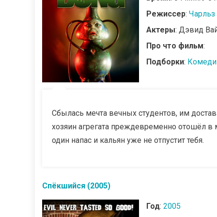
Режиссер
:
Чарльз
Актеры
: Дэвид Ва
Про что фильм
:
Подборки
:
Комеди
Сбылась мечта вечных студентов, им достав
хозяин агрегата преждевременно отошёл в м
один напас и кальян уже не отпустит тебя.
Спёкшийся (2005)
Год
:
2005