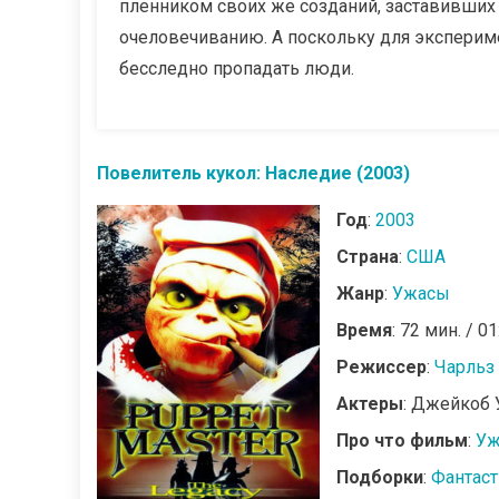
пленником своих же созданий, заставивших
очеловечиванию. А поскольку для эксперим
бесследно пропадать люди.
Повелитель кукол: Наследие (2003)
Год
:
2003
Страна
:
США
Жанр
:
Ужасы
Время
: 72 мин. / 01
Режиссер
:
Чарльз
Актеры
: Джейкоб 
Про что фильм
:
Уж
Подборки
:
Фантас