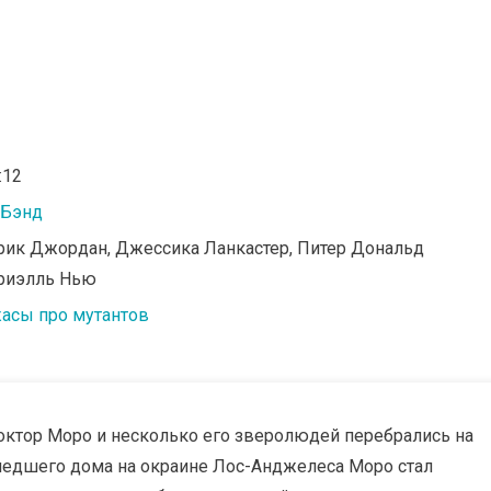
:12
 Бэнд
рик Джордан, Джессика Ланкастер, Питер Дональд
ориэлль Нью
асы про мутантов
октор Моро и несколько его зверолюдей перебрались на
шедшего дома на окраине Лос-Анджелеса Моро стал