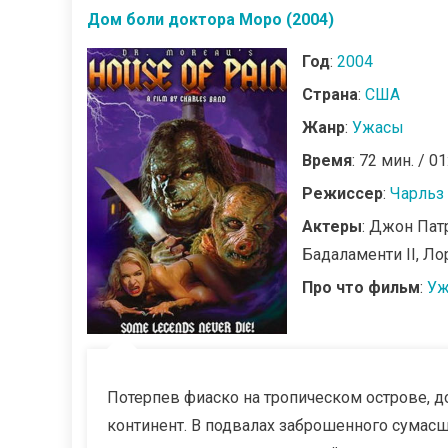
Дом боли доктора Моро (2004)
Год
:
2004
Страна
:
США
Жанр
:
Ужасы
Время
: 72 мин. / 01
Режиссер
:
Чарльз
Актеры
: Джон Пат
Бадаламенти II, Л
Про что фильм
:
Уж
Потерпев фиаско на тропическом острове, д
континент. В подвалах заброшенного сумас