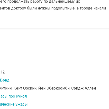
 его продолжать работу по дальнейшему их
ентов доктору были нужны подопытные, в городе начали
:12
 Бэнд
Уиткин, Кейт Орсини, Йен Эберкромби, Сэйдж Аллен
асы про кукол
тические ужасы