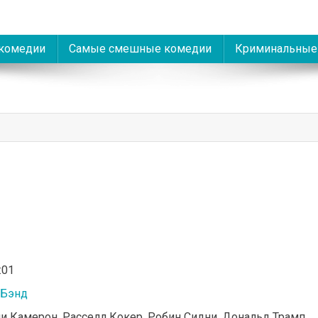
комедии
Самые смешные комедии
Криминальные
:01
 Бэнд
ни Камерон, Расселл Кокер, Робин Сидни, Дональд Трамп