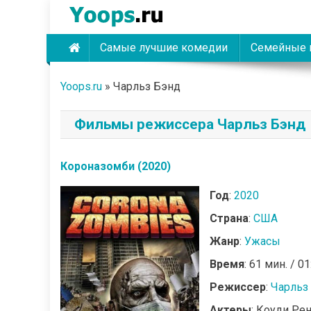
Skip
to
content
Самые лучшие комедии
Семейные 
Yoops
Yoops.ru
»
Чарльз Бэнд
Фильмы режиссера Чарльз Бэнд
Короназомби (2020)
Год
:
2020
Страна
:
США
Жанр
:
Ужасы
Время
: 61 мин. / 01
Режиссер
:
Чарльз
Актеры
: Коуди Ре