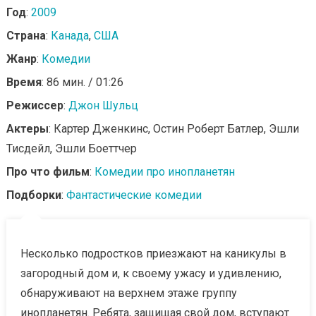
Год
:
2009
Страна
:
Канада
,
США
Жанр
:
Комедии
Время
: 86 мин. / 01:26
Режиссер
:
Джон Шульц
Актеры
: Картер Дженкинс, Остин Роберт Батлер, Эшли
Тисдейл, Эшли Боеттчер
Про что фильм
:
Комедии про инопланетян
Подборки
:
Фантастические комедии
Несколько подростков приезжают на каникулы в
загородный дом и, к своему ужасу и удивлению,
обнаруживают на верхнем этаже группу
инопланетян. Ребята, защищая свой дом, вступают