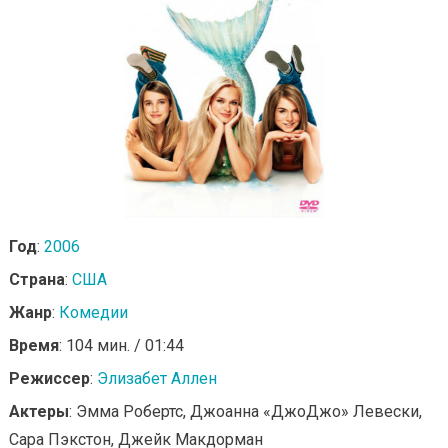
Год
:
2006
Страна
:
США
Жанр
:
Комедии
Время
: 104 мин. / 01:44
Режиссер
:
Элизабет Аллен
Актеры
: Эмма Робертс, Джоанна «ДжоДжо» Левески,
Сара Пэкстон, Джейк Макдорман