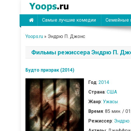
Skip
to
content
Самые лучшие комедии
Семейные 
Yoops
Yoops.ru
»
Эндрю П. Джонс
Фильмы режиссера Эндрю П. Дж
Будто призрак (2014)
Год
:
2014
Страна
:
США
Жанр
:
Ужасы
Время
: 85 мин. / 01
Режиссер
:
Эндрю 
Актеры
: Джеффри 