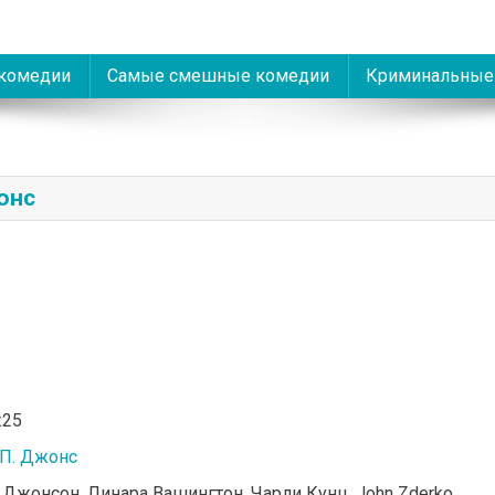
комедии
Самые смешные комедии
Криминальные
онс
:25
П. Джонс
Джонсон, Линара Вашингтон, Чарли Кунц, John Zderko