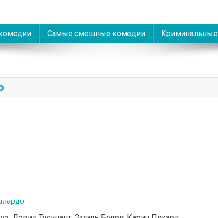
комедии
Самые смешные комедии
Криминальные
о
алардо
оуз, Дэвид Тусинант, Эмиль Бодри, Карин Пикард