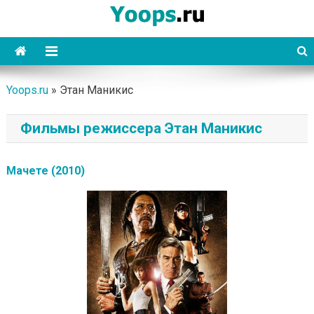
Skip
to
content
Yoops
Yoops.ru
»
Этан Маникис
Фильмы режиссера Этан Маникис
Мачете (2010)