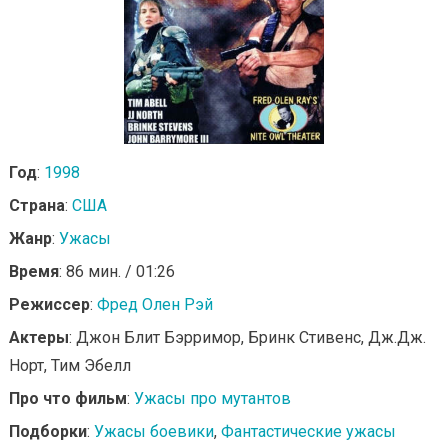
Год
:
1998
Страна
:
США
Жанр
:
Ужасы
Время
: 86 мин. / 01:26
Режиссер
:
Фред Олен Рэй
Актеры
: Джон Блит Бэрримор, Бринк Стивенс, Дж.Дж.
Норт, Тим Эбелл
Про что фильм
:
Ужасы про мутантов
Подборки
:
Ужасы боевики
,
Фантастические ужасы