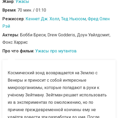
Жанр
:
Ужасы
Время
: 70 мин. / 01:10
Режиссер
:
Кеннет Дж. Холл
,
Тед Ньюсом
,
Фред Олен
Рэй
Актеры
: Бобби Бреси, Drew Godderis, Доун Уайлдсмит,
Фокс Харрис
Про что фильм
:
Ужасы про мутантов
Космический зонд возвращается на Землю с
Венеры и приносит с собой интересные
микроорганизмы, которые попадают в руки к
учёному Зейтману. Зейтман решает использовать
их в экспериментах по омоложению, но по
причине преждевременной кончины ему не
удаётся довести эти разработки до ума. После