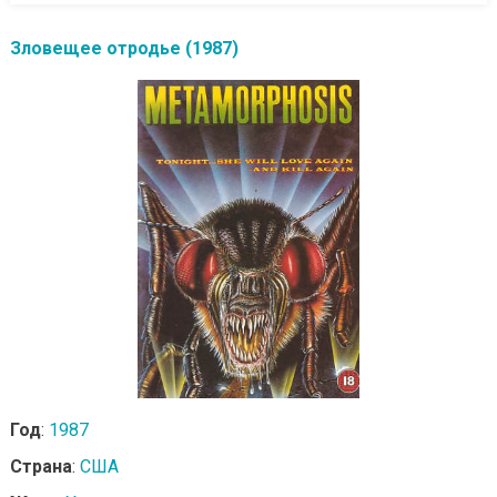
Зловещее отродье (1987)
Год
:
1987
Страна
:
США