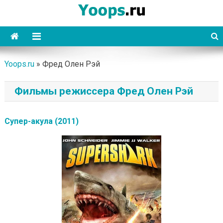
Skip
to
content
Yoops
Yoops.ru
»
Фред Олен Рэй
Фильмы режиссера Фред Олен Рэй
Супер-акула (2011)