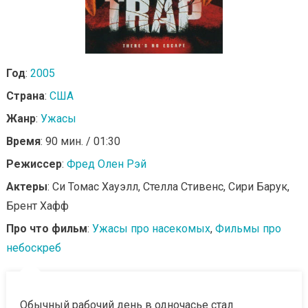
Год
:
2005
Страна
:
США
Жанр
:
Ужасы
Время
: 90 мин. / 01:30
Режиссер
:
Фред Олен Рэй
Актеры
: Си Томас Хауэлл, Стелла Стивенс, Сири Барук,
Брент Хафф
Про что фильм
:
Ужасы про насекомых
,
Фильмы про
небоскреб
Обычный рабочий день в одночасье стал