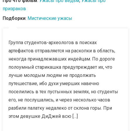
Про что фильм
:
Ужасы про ведьм
,
Ужасы про
призраков
Подборки
:
Мистические ужасы
Группа студентов-археологов в поисках
артефактов отправляется на раскопки в область,
некогда принадлежавших индейцам. По дороге
полоумный старикашка предупреждает их, что
лучше молодым людям не продолжать
путешествие, ибо духи умерших навечно
поселились в тех пустынных землях, но студенты
его, не послушались, и через несколько часов
разбили палатку недалеко от склона горы. При
этом девушке ДиДжей всю […]