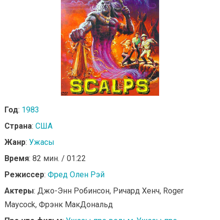
Год
:
1983
Страна
:
США
Жанр
:
Ужасы
Время
: 82 мин. / 01:22
Режиссер
:
Фред Олен Рэй
Актеры
: Джо-Энн Робинсон, Ричард Хенч, Roger
Maycock, Фрэнк МакДональд