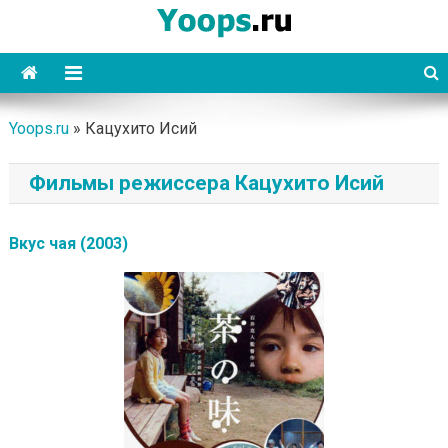
Skip
to
content
Yoops
Yoops.ru
»
Кацухито Исий
Фильмы режиссера Кацухито Исий
Вкус чая (2003)