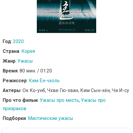
Год
:
2020
Страна
:
Корея
Жанр
:
Ужасы
Время
: 80 мин. / 01:20
Режиссер
:
Ким Ён-чхоль
Актеры
: Ок Ко-унб, Чхве Гю-хван, Ким Сын-хён, Чи И-су
Про что фильм
:
Ужасы про месть
,
Ужасы про
призраков
Подборки
:
Мистические ужасы