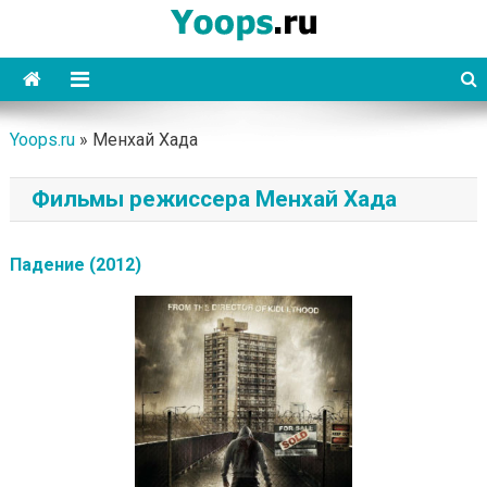
Skip
to
content
Yoops
Yoops.ru
»
Менхай Хада
Фильмы режиссера Менхай Хада
Падение (2012)