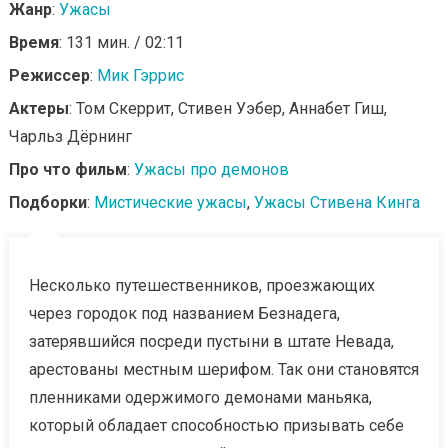
Жанр
:
Ужасы
Время
: 131 мин. / 02:11
Режиссер
:
Мик Гэррис
Актеры
: Том Скеррит, Стивен Уэбер, Аннабет Гиш,
Чарльз Дёрнинг
Про что фильм
:
Ужасы про демонов
Подборки
:
Мистические ужасы
,
Ужасы Стивена Кинга
Несколько путешественников, проезжающих
через городок под названием Безнадега,
затерявшийся посреди пустыни в штате Невада,
арестованы местным шерифом. Так они становятся
пленниками одержимого демонами маньяка,
который обладает способностью призывать себе