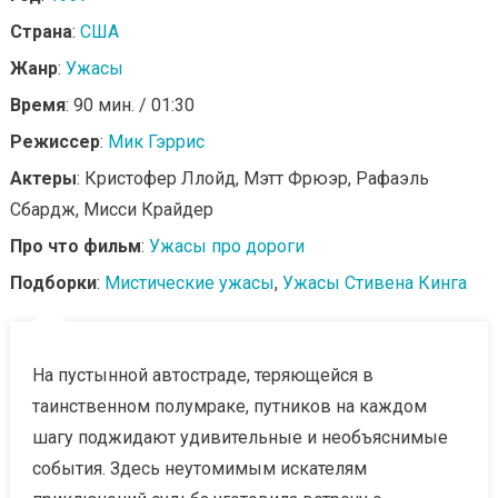
Страна
:
США
Жанр
:
Ужасы
Время
: 90 мин. / 01:30
Режиссер
:
Мик Гэррис
Актеры
: Кристофер Ллойд, Мэтт Фрюэр, Рафаэль
Сбардж, Мисси Крайдер
Про что фильм
:
Ужасы про дороги
Подборки
:
Мистические ужасы
,
Ужасы Стивена Кинга
На пустынной автостраде, теряющейся в
таинственном полумраке, путников на каждом
шагу поджидают удивительные и необъяснимые
события. Здесь неутомимым искателям