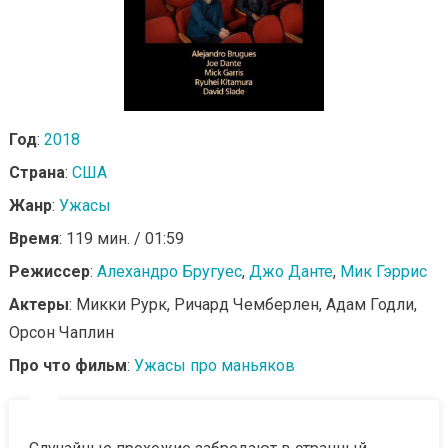
Год
:
2018
Страна
:
США
Жанр
:
Ужасы
Время
: 119 мин. / 01:59
Режиссер
:
Алехандро Бругуес
,
Джо Данте
,
Мик Гэррис
Актеры
: Микки Рурк, Ричард Чемберлен, Адам Годли,
Орсон Чаплин
Про что фильм
:
Ужасы про маньяков