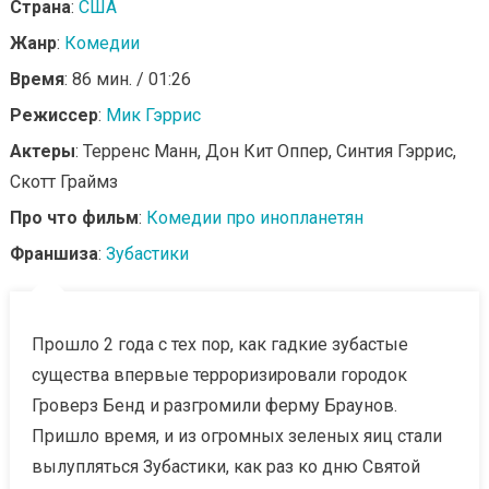
Страна
:
США
Жанр
:
Комедии
Время
: 86 мин. / 01:26
Режиссер
:
Мик Гэррис
Актеры
: Терренс Манн, Дон Кит Оппер, Синтия Гэррис,
Скотт Граймз
Про что фильм
:
Комедии про инопланетян
Франшиза
:
Зубастики
Прошло 2 года с тех пор, как гадкие зубастые
существа впервые терроризировали городок
Гроверз Бенд и разгромили ферму Браунов.
Пришло время, и из огромных зеленых яиц стали
вылупляться Зубастики, как раз ко дню Святой