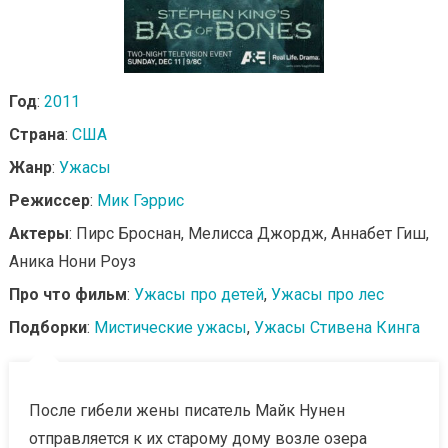
Год
:
2011
Страна
:
США
Жанр
:
Ужасы
Режиссер
:
Мик Гэррис
Актеры
: Пирс Броснан, Мелисса Джордж, Аннабет Гиш,
Аника Нони Роуз
Про что фильм
:
Ужасы про детей
,
Ужасы про лес
Подборки
:
Мистические ужасы
,
Ужасы Стивена Кинга
После гибели жены писатель Майк Нунен
отправляется к их старому дому возле озера