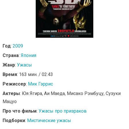
Год
:
2009
Страна
:
Япония
Жанр
:
Ужасы
Время
: 163 мин. / 02:43
Режиссер
:
Мик Гэррис
Актеры
: Юя Ягира, Аи Маеда, Мисако Рэмбуцу, Сузуки
Мацуо
Про что фильм
:
Ужасы про призраков
Подборки
:
Мистические ужасы