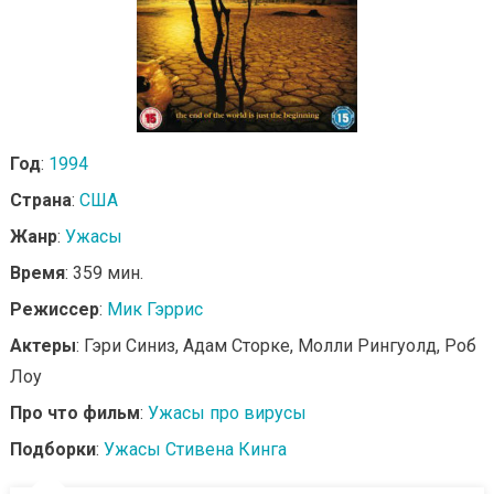
Год
:
1994
Страна
:
США
Жанр
:
Ужасы
Время
: 359 мин.
Режиссер
:
Мик Гэррис
Актеры
: Гэри Синиз, Адам Сторке, Молли Рингуолд, Роб
Лоу
Про что фильм
:
Ужасы про вирусы
Подборки
:
Ужасы Стивена Кинга