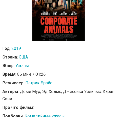
Год
:
2019
Страна
:
США
Жанр
:
Ужасы
Время
: 86 мин. / 01:26
Режиссер
:
Патрик Брайс
Актеры
: Деми Мур, Эд Хелмс, Джессика Уильямс, Каран
Сони
Про что фильм
:
Подборки
:
Комедийные ужасы