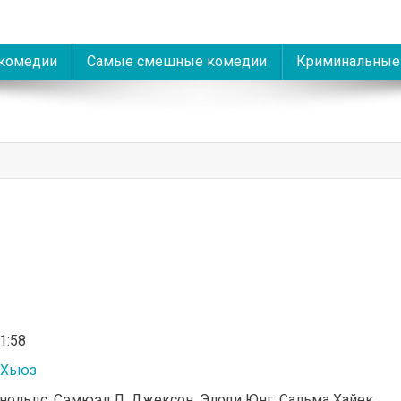
комедии
Самые смешные комедии
Криминальные
01:58
 Хьюз
йнольдс, Сэмюэл Л. Джексон, Элоди Юнг, Сальма Хайек