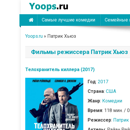
Skip
to
content
Самые лучшие комедии
Семейные 
Yoops
Yoops.ru
»
Патрик Хьюз
Фильмы режиссера Патрик Хьюз
Телохранитель киллера (2017)
Год
:
2017
Страна
:
США
Жанр
:
Комедии
Время
: 118 мин. / 
Режиссер
:
Патрик
Актеры
: Райан Ре