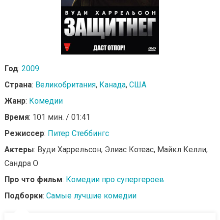
Год
:
2009
Страна
:
Великобритания
,
Канада
,
США
Жанр
:
Комедии
Время
: 101 мин. / 01:41
Режиссер
:
Питер Стеббингс
Актеры
: Вуди Харрельсон, Элиас Котеас, Майкл Келли,
Сандра О
Про что фильм
:
Комедии про супергероев
Подборки
:
Самые лучшие комедии