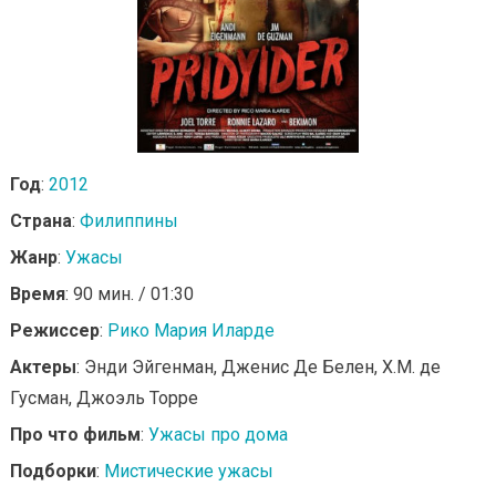
Год
:
2012
Страна
:
Филиппины
Жанр
:
Ужасы
Время
: 90 мин. / 01:30
Режиссер
:
Рико Мария Иларде
Актеры
: Энди Эйгенман, Дженис Де Белен, Х.М. де
Гусман, Джоэль Торре
Про что фильм
:
Ужасы про дома
Подборки
:
Мистические ужасы