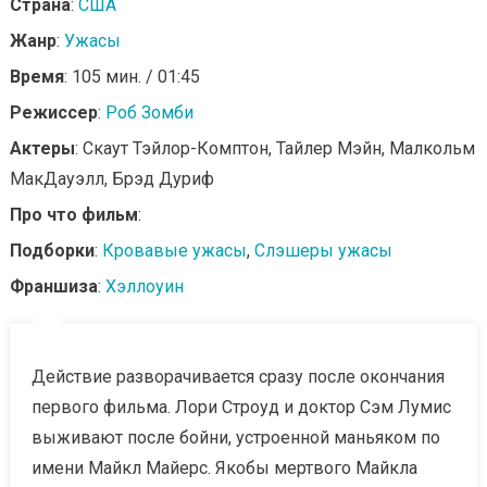
Страна
:
США
Жанр
:
Ужасы
Время
: 105 мин. / 01:45
Режиссер
:
Роб Зомби
Актеры
: Скаут Тэйлор-Комптон, Тайлер Мэйн, Малкольм
МакДауэлл, Брэд Дуриф
Про что фильм
:
Подборки
:
Кровавые ужасы
,
Слэшеры ужасы
Франшиза
:
Хэллоуин
Действие разворачивается сразу после окончания
первого фильма. Лори Строуд и доктор Сэм Лумис
выживают после бойни, устроенной маньяком по
имени Майкл Майерс. Якобы мертвого Майкла