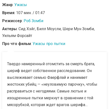
Жанр
:
Ужасы
Время
: 107 мин. / 01:47
Режиссер
:
Роб Зомби
Актеры
: Сид Хэйг, Билл Моусли, Шери Мун Зомби,
Уильям Форсайт
Про что фильм
:
Ужасы про пытки
Твердо намеренный отомстить за смерть брата,
шериф ведет собственное расследование. Он
выслеживает семью Фаерфлай и нанимает
жестоких убийц — «неуловимую парочку», чтобы
расправиться с негодяями. Самые лютые и
изощренные пытки меркнут в сравнении с той
мясорубкой, которая ждет врагов шерифа…