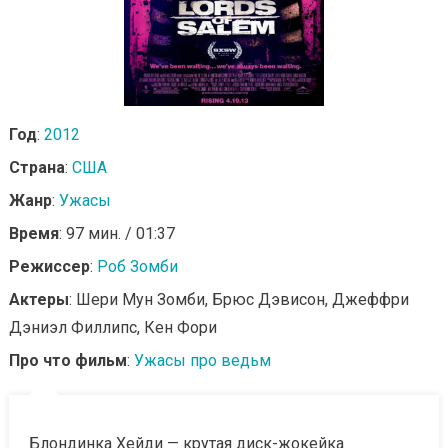
Год
:
2012
Страна
:
США
Жанр
:
Ужасы
Время
: 97 мин. / 01:37
Режиссер
:
Роб Зомби
Актеры
: Шери Мун Зомби, Брюс Дэвисон, Джеффри
Дэниэл Филлипс, Кен Фори
Про что фильм
:
Ужасы про ведьм
Блондинка Хейди — крутая диск-жокейка