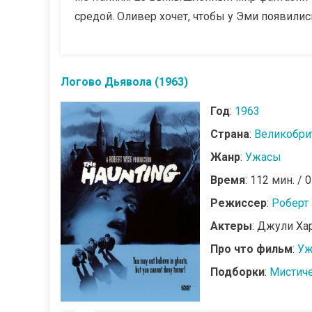
средой. Оливер хочет, чтобы у Эми появились
Логово Дьявола (1963)
Год
:
1963
Страна
:
Великобри
Жанр
:
Ужасы
Время
: 112 мин. / 
Режиссер
:
Роберт 
Актеры
: Джули Ха
Про что фильм
:
Уж
Подборки
:
Мистич