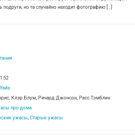
 подруги, но та случайно находит фотографию […]
тания
01:52
Уайз
ррис, Клэр Блум, Ричард Джонсон, Расс Тэмблин
асы про дома
еские ужасы
,
Старые ужасы