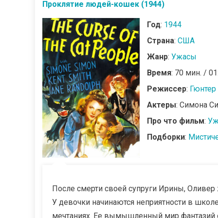
Проклятие людей-кошек (1944)
Год
:
1944
Страна
:
США
Жанр
:
Ужасы
Время
: 70 мин. / 01
Режиссер
:
Гюнтер
Актеры
: Симона С
Про что фильм
:
Уж
Подборки
:
Мистич
После смерти своей супруги Ирины, Оливер ж
У девочки начинаются неприятности в школ
мечтаниях. Ее вымышленный мир фантазий 