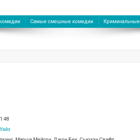
комедии
Самые смешные комедии
Криминальные
01:48
Уайз
опкинс, Марша Мейсон, Джон Бек, Сьюзэн Свифт