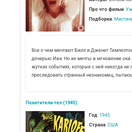
Про что фильм
:
Уж
Подборки
:
Мистич
Все о чем мечтают Билл и Дженет Темпелтон
дочерью Иви. Но их мечты в мгновение ока 
жутких событиях, которые с ней никогда не 
преследовать странный незнакомец, пытающий
Похитители тел (1945)
Год
:
1945
Страна
:
США