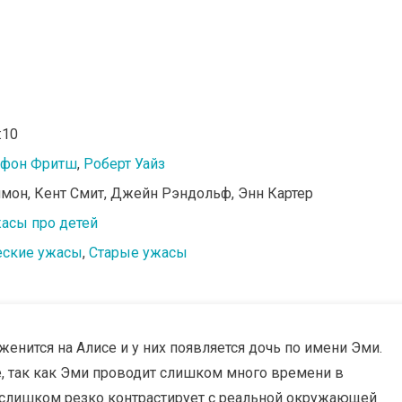
:10
 фон Фритш
,
Роберт Уайз
имон, Кент Смит, Джейн Рэндольф, Энн Картер
асы про детей
еские ужасы
,
Старые ужасы
енится на Алисе и у них появляется дочь по имени Эми.
е, так как Эми проводит слишком много времени в
слишком резко контрастирует с реальной окружающей