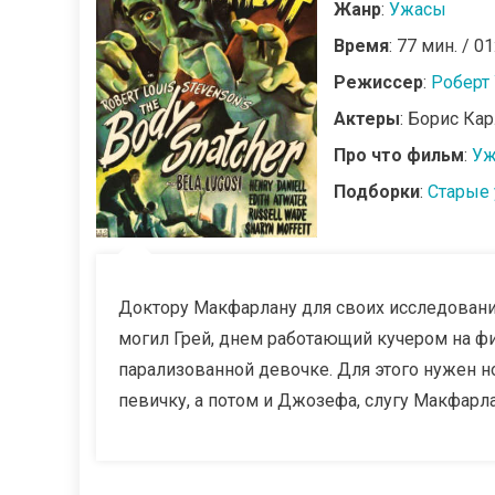
Жанр
:
Ужасы
Время
: 77 мин. / 01
Режиссер
:
Роберт 
Актеры
: Борис Ка
Про что фильм
:
Уж
Подборки
:
Старые
Доктору Макфарлану для своих исследовани
могил Грей, днем работающий кучером на фи
парализованной девочке. Для этого нужен но
певичку, а потом и Джозефа, слугу Макфарл