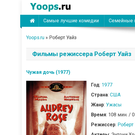
Skip
to
content
Самые лучшие комедии
Семейные 
Yoops
Yoops.ru
»
Роберт Уайз
Фильмы режиссера Роберт Уайз
Чужая дочь (1977)
Год
:
1977
Страна
:
США
Жанр
:
Ужасы
Время
: 108 мин. / 
Режиссер
:
Роберт 
Актеры
: Энтони Х