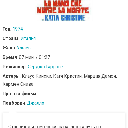
Год
:
1974
Страна
:
Италия
Жанр
:
Ужасы
Время
: 87 мин. / 01:27
Режиссер
:
Серджо Гарроне
Актеры
: Клаус Кински, Катя Кристин, Марция Дамон,
Кармен Силва
Про что фильм
:
Подборки
:
Джалло
Относительно молодая пара, держа путь по