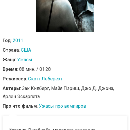
Год
:
2011
Страна
:
США
Жанр
:
Ужасы
Время
: 88 мин. / 01:28
Режиссер
:
Скотт Леберехт
Актеры
: Зак Килберг, Майя Пэриш, Джо Д. Джонз,
Арлен Эскарпета
Про что фильм
:
Ужасы про вампиров