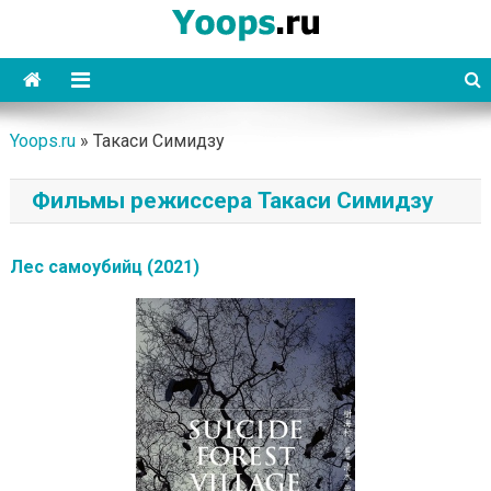
Skip
to
content
Yoops
Yoops.ru
»
Такаси Симидзу
Фильмы режиссера Такаси Симидзу
Лес самоубийц (2021)