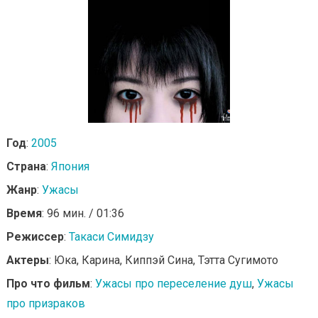
Год
:
2005
Страна
:
Япония
Жанр
:
Ужасы
Время
: 96 мин. / 01:36
Режиссер
:
Такаси Симидзу
Актеры
: Юка, Карина, Киппэй Сина, Тэтта Сугимото
Про что фильм
:
Ужасы про переселение душ
,
Ужасы
про призраков