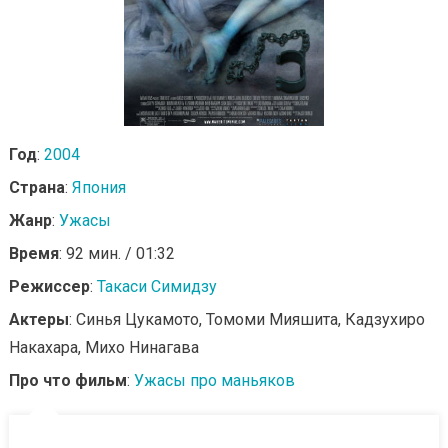
Год
:
2004
Страна
:
Япония
Жанр
:
Ужасы
Время
: 92 мин. / 01:32
Режиссер
:
Такаси Симидзу
Актеры
: Синья Цукамото, Томоми Мияшита, Кадзухиро
Накахара, Михо Нинагава
Про что фильм
:
Ужасы про маньяков