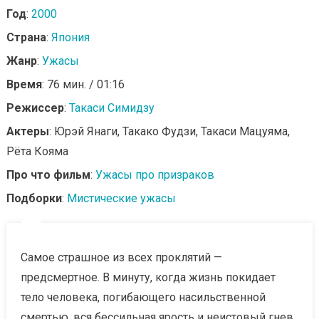
Год
:
2000
Страна
:
Япония
Жанр
:
Ужасы
Время
: 76 мин. / 01:16
Режиссер
:
Такаси Симидзу
Актеры
: Юрэй Янаги, Такако Фудзи, Такаси Мацуяма,
Рёта Кояма
Про что фильм
:
Ужасы про призраков
Подборки
:
Мистические ужасы
Самое страшное из всех проклятий —
предсмертное. В минуту, когда жизнь покидает
тело человека, погибающего насильственной
смертью, вся бессильная ярость и неистовый гнев