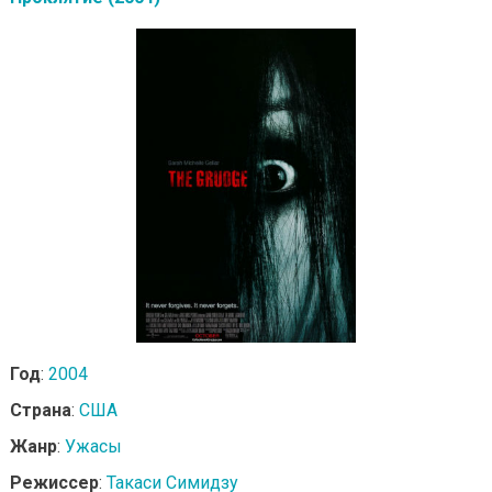
Год
:
2004
Страна
:
США
Жанр
:
Ужасы
Режиссер
:
Такаси Симидзу