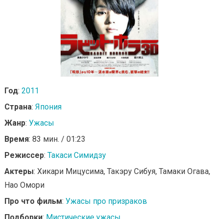
Год
:
2011
Страна
:
Япония
Жанр
:
Ужасы
Время
: 83 мин. / 01:23
Режиссер
:
Такаси Симидзу
Актеры
: Хикари Мицусима, Такэру Сибуя, Тамаки Огава,
Нао Омори
Про что фильм
:
Ужасы про призраков
Подборки
:
Мистические ужасы