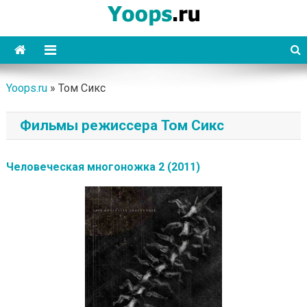
Skip
to
content
Yoops
Yoops.ru
»
Том Сикс
Фильмы режиссера Том Сикс
Человеческая многоножка 2 (2011)