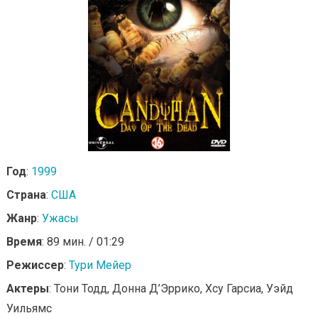
Год
:
1999
Страна
:
США
Жанр
:
Ужасы
Время
: 89 мин. / 01:29
Режиссер
:
Тури Мейер
Актеры
: Тони Тодд, Донна Д’Эррико, Хсу Гарсиа, Уэйд
Уильямс