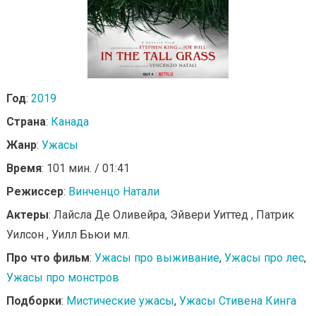
Год
:
2019
Страна
:
Канада
Жанр
:
Ужасы
Время
: 101 мин. / 01:41
Режиссер
:
Винченцо Натали
Актеры
: Лайсла Де Оливейра, Эйвери Уиттед , Патрик
Уилсон , Уилл Бьюи мл.
Про что фильм
:
Ужасы про выживание
,
Ужасы про лес
,
Ужасы про монстров
Подборки
:
Мистические ужасы
,
Ужасы Стивена Кинга