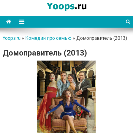
Skip
to
content
Yoops
Yoops.ru
»
Комедии про семью
»
Домоправитель (2013)
Домоправитель (2013)