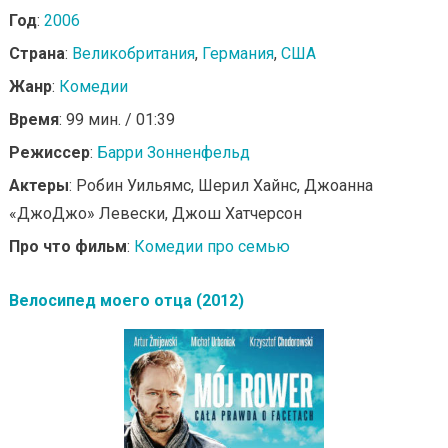
Год
:
2006
Страна
:
Великобритания
,
Германия
,
США
Жанр
:
Комедии
Время
: 99 мин. / 01:39
Режиссер
:
Барри Зонненфельд
Актеры
: Робин Уильямс, Шерил Хайнс, Джоанна
«ДжоДжо» Левески, Джош Хатчерсон
Про что фильм
:
Комедии про семью
Велосипед моего отца (2012)