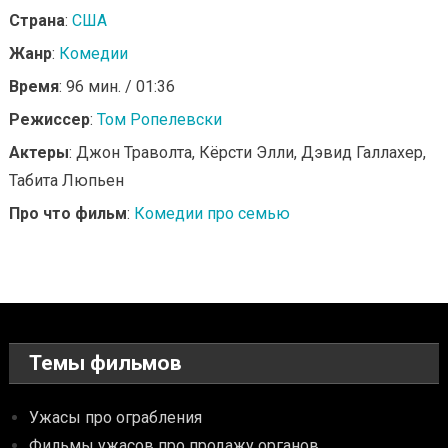
Страна
:
США
Жанр
:
Комедии
Время
: 96 мин. / 01:36
Режиссер
:
Том Ропелевски
Актеры
: Джон Траволта, Кёрсти Элли, Дэвид Галлахер,
Табита Люпьен
Про что фильм
:
Комедии про семью
Темы фильмов
Ужасы про ограбления
Фильмы ужасов про продажу органов