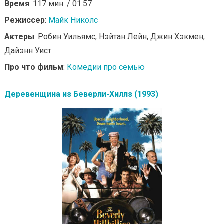
Время
: 117 мин. / 01:57
Режиссер
:
Майк Николс
Актеры
: Робин Уильямс, Нэйтан Лейн, Джин Хэкмен,
Дайэнн Уист
Про что фильм
:
Комедии про семью
Деревенщина из Беверли-Хиллз (1993)