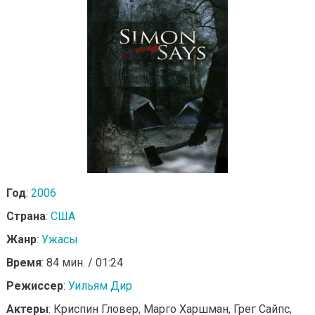
Год
:
2006
Страна
:
США
Жанр
:
Ужасы
Время
: 84 мин. / 01:24
Режиссер
:
Уильям Дир
Актеры
: Криспин Гловер, Марго Харшман, Грег Сайпс,