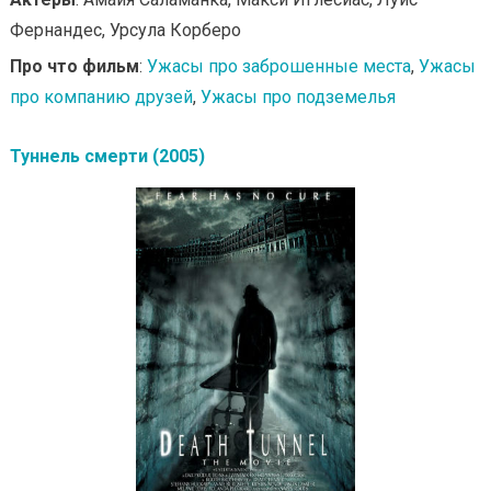
Фернандес, Урсула Корберо
Про что фильм
:
Ужасы про заброшенные места
,
Ужасы
про компанию друзей
,
Ужасы про подземелья
Туннель смерти (2005)