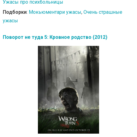
Ужасы про психбольницы
Подборки
:
Мокьюментари ужасы
,
Очень страшные
ужасы
Поворот не туда 5: Кровное родство (2012)