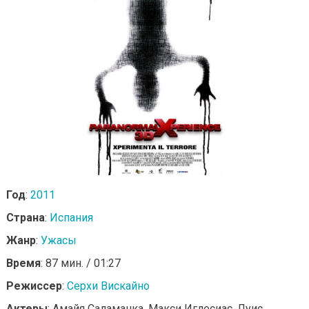
Год
:
2011
Страна
:
Испания
Жанр
:
Ужасы
Время
: 87 мин. / 01:27
Режиссер
:
Серхи Вискайно
Актеры
: Амайя Саламанка, Макси Иглесиас, Луис