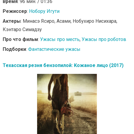
Время
: 96 мин. / 01:36
Режиссер
:
Нобору Игути
Актеры
: Минасэ Ясиро, Асами, Нобухиро Нисихара,
Кэнтаро Симадзу
Про что фильм
:
Ужасы про месть
,
Ужасы про роботов
Подборки
:
Фантастические ужасы
Техасская резня бензопилой: Кожаное лицо (2017)