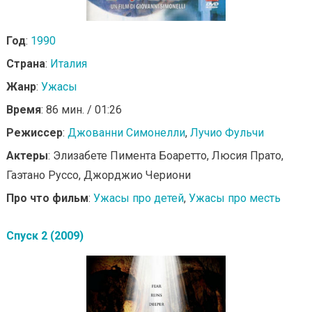
Год
:
1990
Страна
:
Италия
Жанр
:
Ужасы
Время
: 86 мин. / 01:26
Режиссер
:
Джованни Симонелли
,
Лучио Фульчи
Актеры
: Элизабете Пимента Боаретто, Люсия Прато,
Гаэтано Руссо, Джорджио Чериони
Про что фильм
:
Ужасы про детей
,
Ужасы про месть
Спуск 2 (2009)