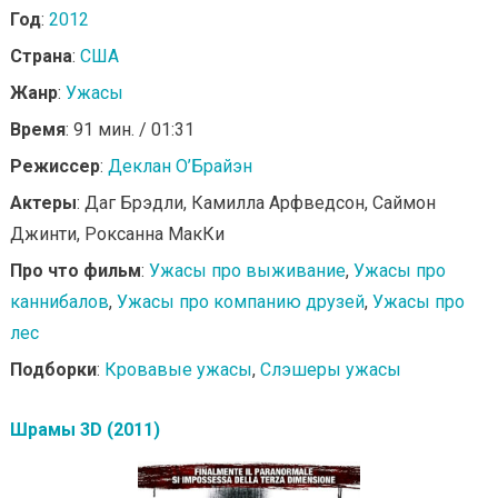
Год
:
2012
Страна
:
США
Жанр
:
Ужасы
Время
: 91 мин. / 01:31
Режиссер
:
Деклан О’Брайэн
Актеры
: Даг Брэдли, Камилла Арфведсон, Саймон
Джинти, Роксанна МакКи
Про что фильм
:
Ужасы про выживание
,
Ужасы про
каннибалов
,
Ужасы про компанию друзей
,
Ужасы про
лес
Подборки
:
Кровавые ужасы
,
Слэшеры ужасы
Шрамы 3D (2011)