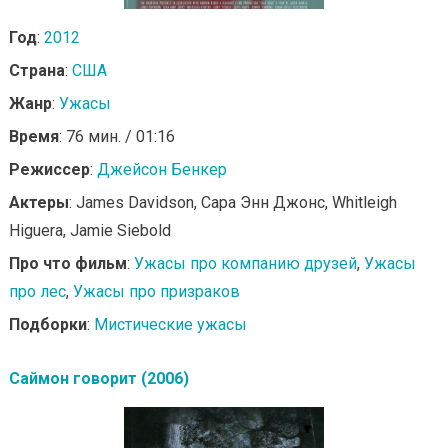
Год
:
2012
Страна
:
США
Жанр
:
Ужасы
Время
: 76 мин. / 01:16
Режиссер
:
Джейсон Бенкер
Актеры
: James Davidson, Сара Энн Джонс, Whitleigh
Higuera, Jamie Siebold
Про что фильм
:
Ужасы про компанию друзей
,
Ужасы
про лес
,
Ужасы про призраков
Подборки
:
Мистические ужасы
Саймон говорит (2006)