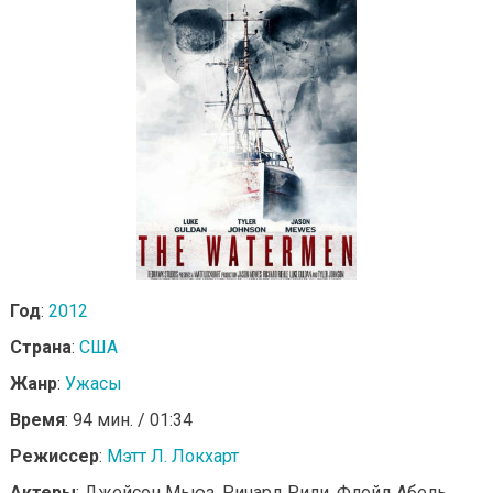
Год
:
2012
Страна
:
США
Жанр
:
Ужасы
Время
: 94 мин. / 01:34
Режиссер
:
Мэтт Л. Локхарт
Актеры
: Джейсон Мьюз, Ричард Рили, Флойд Абель,