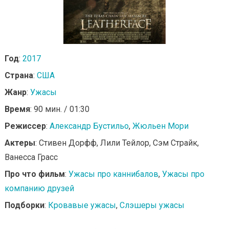
Год
:
2017
Страна
:
США
Жанр
:
Ужасы
Время
: 90 мин. / 01:30
Режиссер
:
Александр Бустильо
,
Жюльен Мори
Актеры
: Стивен Дорфф, Лили Тейлор, Сэм Страйк,
Ванесса Грасс
Про что фильм
:
Ужасы про каннибалов
,
Ужасы про
компанию друзей
Подборки
:
Кровавые ужасы
,
Слэшеры ужасы